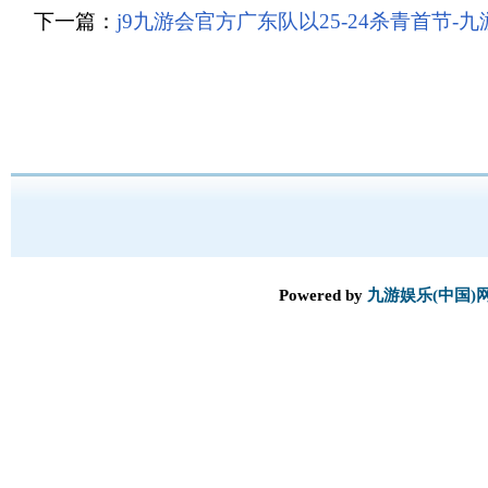
下一篇：
j9九游会官方广东队以25-24杀青首节-
Powered by
九游娱乐(中国)