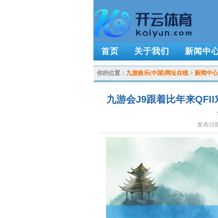
首页
关于我们
新闻中
你的位置：
九游娱乐(中国)网址在线
>
新闻中心
九游会J9跟着比年来QF
发布日期：