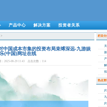
心
产品中心
解决方案
投资者关系
>
栏目分
关
II对中国成本市集的投资布局束缚深远-九游娱
新
乐(中国)网址在线
产
2025-08-29 11:43 点击次数：114
解
投
热点资