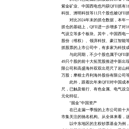
紫金矿业、中国西电也均获QFII抓有1
科技、洲明科技等11只个股也被QFII
对比2024年末的抓仓数据，本年一
抓仓的基础上，QFII进一步增多了对
气设立等多个板块。其中，中国西电一季度
股份（维权）、领湃科技、豪江智能等7只
抓股票的上市公司中，有多家为科技
与此同期，不少个股也属于QFII新
49只个股的前十大拓荒股推进中新出
限公司和高盛海外双双出咫尺了岩山科技的
万股；摩根士丹利海外股份有限公司等4家
此外，跟着比年来QFII对中国成
尺，已触及银行、有色金属、电气设
元化特征。
“掘金”中国资产
在已走漏一季报的上市公司前十大拓荒
市集关注的驰名机构。从全体来看，这
以中东地区的主权钞票基金为例，从