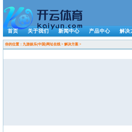
首页
关于我们
新闻中心
产品中心
解决
你的位置：
九游娱乐(中国)网址在线
>
解决方案
>