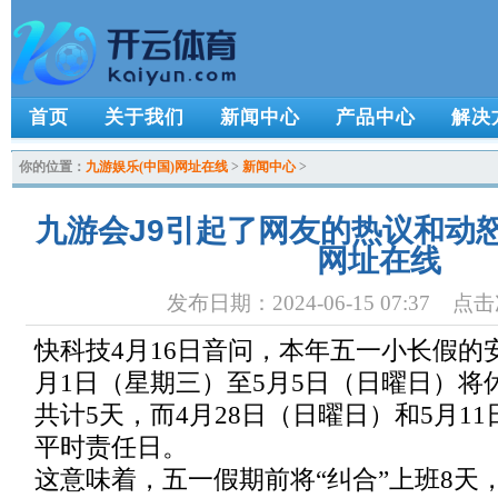
首页
关于我们
新闻中心
产品中心
解决
你的位置：
九游娱乐(中国)网址在线
>
新闻中心
>
九游会J9引起了网友的热议和动怒
网址在线
发布日期：2024-06-15 07:37 点
快科技4月16日音问，本年五一小长假的
月1日（星期三）至5月5日（日曜日）将
共计5天，而4月28日（日曜日）和5月1
平时责任日。
这意味着，五一假期前将“纠合”上班8天，