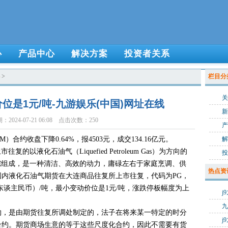
心
产品中心
解决方案
投资者关系
>
栏目分
关
位是1元/吨-九游娱乐(中国)网址在线
新
2024-07-21 06:08 点击次数：250
产
）合约收盘下降0.64%，报4503元，成交134.16亿元。
解
以液化石油气（Liquefied Petroleum Gas）为方向的
投
烷组成，是一种清洁、高效的动力，庸碌左右于家庭烹调、供
热点资
内液化石油气期货在大连商品往复所上市往复，代码为PG，
东谈主民币）/吨，最小变动价位是1元/吨，涨跌停板幅度为上
约，是由期货往复所调处制定的，法子在将来某一特定的时分
合约。期货商场生意的等于这些尺度化合约，因此不需要有货