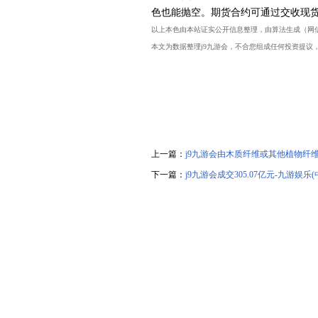
色也能抛空。期货合约可通过交收现
以上本色由本站证实公开信息整理，由算法生成（网信算备3
本文为数据整理j9九游会，不合您组成任何投资提议
上一篇：
j9九游会由木质纤维或其他植物纤维
下一篇：
j9九游会成交305.07亿元-九游娱乐