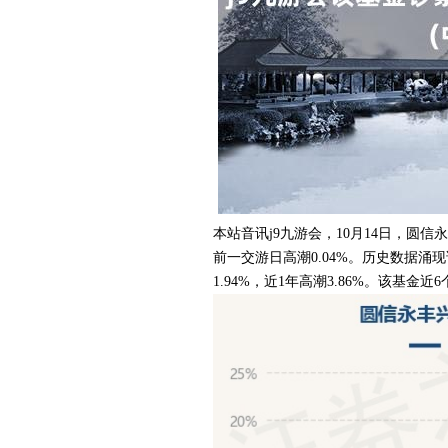
本站音讯j9九游会，10月14日，圆信永
前一交游日高潮0.04%。历史数据涌现该
1.94%，近1年高潮3.86%。该基