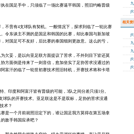
掌执在国足手中，只须临了一场比赛逼平韩国，照旧约略晋级
相关资
比赛，不啻有4支球队有契机。一般情况下，探求到临了一轮比赛
入。令东谈主不测的是国足和韩国的比赛，却比泰国与新加坡
排，对国足可不友好，后比赛的泰国细则更故意。这么的亏，
以为欠妥，是以向亚足联方面提议了苦求，不外到目下皆还莫
足协方面倒是传来了一则音信，愈加坐实了足协苦求没通过的
和阿富汗的临了一轮世初赛技术照旧转机，开赛技术将和卡塔
特、印度和阿富汗皆有晋级的可能，3队之间分差只须1分。
4支球队的开赛技术。亚足联这是不是双标，足协的苦求没通
技术？
比赛是一个月前就照旧定下的，谁让国足我方莫得在第五场拿
足的敌手韩国应承吧？