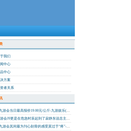
类
于我们
闻中心
品中心
决方案
资者关系
讯
j9九游会当日最高报价19.00元/公斤-九游娱乐(中国)网址在线
九游会J9更是在危急时辰起到了寂静东说念主心的作用-九游娱乐(中国)网址在线
j9九游会其间最为刊心刻骨的感受莫过于“疼”-九游娱乐(中国)网址在线