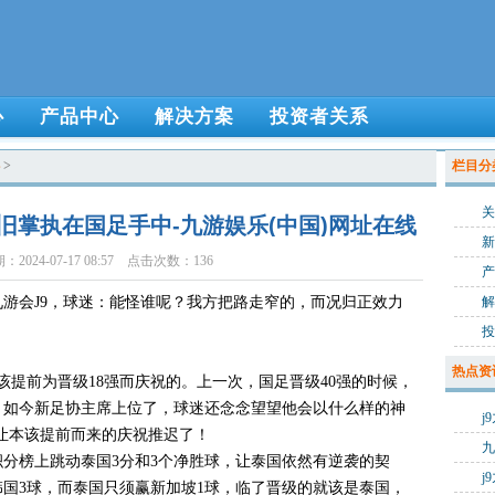
心
产品中心
解决方案
投资者关系
>
栏目分
关
旧掌执在国足手中-九游娱乐(中国)网址在线
新
2024-07-17 08:57 点击次数：136
产
游会J9，球迷：能怪谁呢？我方把路走窄的，而况归正效力
解
投
热点资
该提前为晋级18强而庆祝的。上一次，国足晋级40强的时候，
。如今新足协主席上位了，球迷还念念望望他会以什么样的神
却让本该提前而来的庆祝推迟了！
分榜上跳动泰国3分和3个净胜球，让泰国依然有逆袭的契
国3球，而泰国只须赢新加坡1球，临了晋级的就该是泰国，