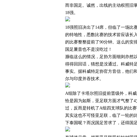
而非国足。诚然，出线的主动权照旧
18强。
18强照旧决出了14席，但临了一场
的特地性，悉数比赛的技术皆应该长
的比赛整整提前了90分钟。这么的安
国足曩昔也不是没吃过！
濒临这么的情况，足协方面细则亦然
得得回回话，猜想是没通过。科威特
事实。据科威特足协官方音信，他们
尔与印度并吞技术。
A组除了卡塔尔照旧提前晋级外，科威
恰是因为如斯，亚足联方面才气整了
过，反而是转机了A组四支球队的比赛
其实这也不可怪亚足联，临了一轮的
下泰国呢？而况国足苦求了，还得国