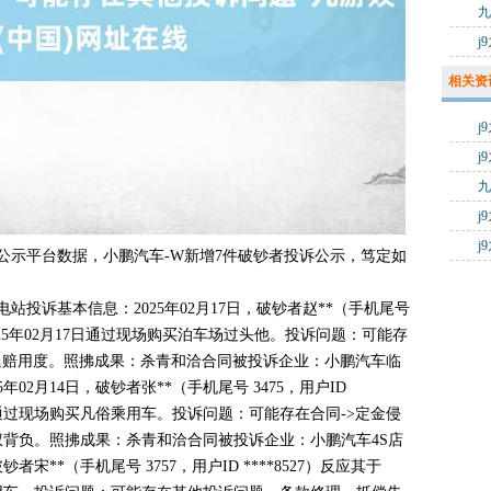
相关资
息公示平台数据，小鹏汽车-W新增7件破钞者投诉公示，笃定如
电站投诉基本信息：2025年02月17日，破钞者赵**（手机尾号
其于2025年02月17日通过现场购买泊车场过头他。投诉问题：可能存
退赔用度。照拂成果：杀青和洽合同被投诉企业：小鹏汽车临
02月14日，破钞者张**（手机尾号 3475，用户ID
月14日通过现场购买凡俗乘用车。投诉问题：可能存在合同->定金侵
背负。照拂成果：杀青和洽合同被投诉企业：小鹏汽车4S店
者宋**（手机尾号 3757，用户ID ****8527）反应其于