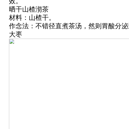
效。
晒干山楂沏茶
材料：山楂干。
作念法：不错径直煮茶汤，然则胃酸分泌
大枣