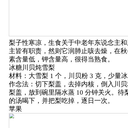
梨子性寒凉，生食关于中老年东说念主和
主皆有职责，然则它润肺止咳去燥，在秋
素含量低，钾含量高，很得当熟食。
冰糖川贝炖雪梨
材料：大雪梨 1 个，川贝粉 3 克，少量
作念法：切下梨盖，去掉内核，倒入川贝
梨盖，放到碗里隔水蒸 10 分钟关火。
的汤喝下，并把梨吃掉，逐日一次。
苹果