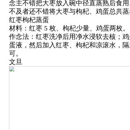
念主不错把大枣放入碗中径直蒸熟后食用
不及者还不错将大枣与枸杞、鸡蛋总共蒸
红枣枸杞蒸蛋
材料：红枣 5 枚、枸杞少量、鸡蛋两枚。
作念法：红枣洗净后用净水浸软去核；鸡
蛋液，然后加入红枣、枸杞和凉滚水，隔
可。
文旦