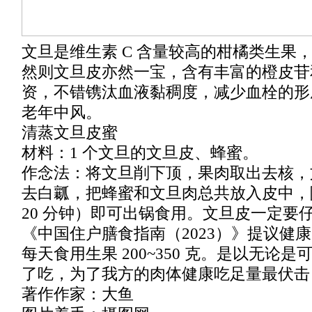
文旦是维生素 C 含量较高的柑橘类生果
然则文旦皮亦然一宝，含有丰富的橙皮苷
资，不错镌汰血液黏稠度，减少血栓的形
老年中风。
清蒸文旦皮蜜
材料：1 个文旦的文旦皮、蜂蜜。
作念法：将文旦削下顶，果肉取出去核，
去白瓤，把蜂蜜和文旦肉总共放入皮中，隔
20 分钟）即可出锅食用。文旦皮一定要
《中国住户膳食指南（2023）》提议健
每天食用生果 200~350 克。是以无论
了吃，为了我方的肉体健康吃足量最伏击
著作作家：大鱼