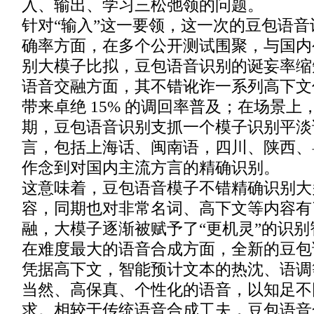
入、输出、学习三松弛领的问题。
针对“输入”这一要领，这一次的豆包语
确率方面，在多个公开测试围聚，与国内
别大模子比拟，豆包语音识别的诞妄率缩短了
语音交融方面，其不错讹诈一系列高下文
带来卓绝 15% 的调回率普及；在场景
期，豆包语音识别支抓一个模子识别平淡
言，包括上海话、闽南语，四川、陕西、
作念到对国内主流方言的精确识别。
这意味着，豆包语音模子不错精确识别大
容，同期也对非常名词、高下文等内容有
融，大模子逐渐被赋予了“更机灵”的识别
在难度最大的语音合成方面，全新的豆包
凭据高下文，智能预计文本的热沈、语调
当然、高保真、个性化的语音，以知足不
求。相较于传统语音合成工夫，豆包语音