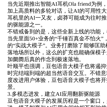
当先近期推出智能AI耳机Ola friend
加上高质料的多轮对话，让AI的可用性大
耳机里的AI一又友，卤莽可能成为往时推
的驱能源之一。
不错戒备到的是，这些全新上线的功能，
当先里面50+业务的“千锤百真金不怕火
的“实战大模子”。业务打磨除了能够匡
落地场所以外，这么的扩充也能确保模子
加阛阓后真的作念到极速落地。
叶顺平也强调，豆包语音大模子也将遏抑
时完结端到端的超当然语音交互。不错意
度改进用户体验，豆包语音大模子也将开
景。
3.多模态进发，建立AI应用翻新驱能源
豆包语音大模子的发展历程是一个窗口，