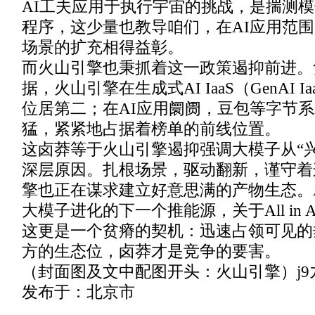
AI工夫应用于执行宇宙的挑战，是揣测
程序，这少量也教导咱们，在AI应用范
场景的扩充相得益彰。
而火山引擎也秉抓着这一政策遏抑前进。凭
据，火山引擎在生成式AI IaaS（GenAI 
位居第二；在AI应用阛阓，豆包等字节系
猛，紧紧地占据着榜单的前线位置。‍
这卤莽等于火山引擎遏抑强调大模子从“兴
深层原因。扎根场景，驱动翻新，谨守着
擎也正在谋求建立好意思满的产物生态。
大模子进化的下一个推能源，关于All in
这更是一个贫瘠的契机：迅速占领可见的
方的生态位，卤莽才是竞争的要害。
（封面图及文中配图开头：火山引擎）j9
发布于：北京市