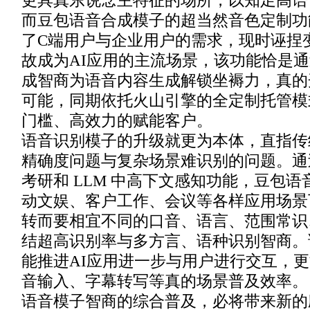
更具真东说念主特征的场所，以知足高语
而豆包语音合成模子的超当然音色定制功
了C端用户与企业用户的需求，现时诬捏
故成为AI应用的主流场景，该功能恰是
成智商为语音内容生成解锁坐褥力，真的
可能，同期依托火山引擎的全定制托管模
门槛、高效力的赋能客户。
语音识别模子的升级就更为本体，直指传
精确度问题与复杂场景难识别的问题。通
考研和 LLM 中高下文感知功能，豆包
动文娱、客户工作、会议等各样应用场景
转而要相宜不同的口音、语言、范围常识
结超高识别率与多方言、语种识别智商。
能推进AI应用进一步与用户进行交互，
音输入、字幕转写等真的场景普及效率。
语音模子智商的综合普及，必将带来新的