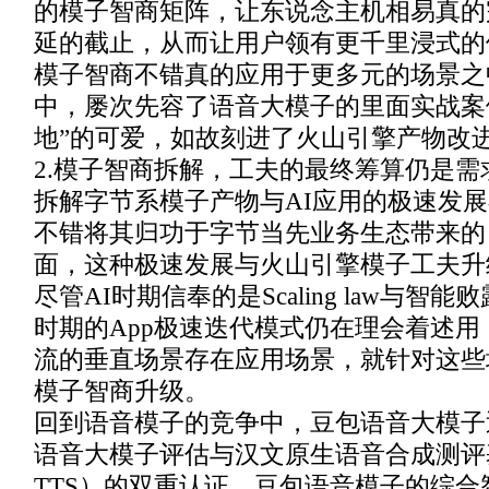
的模子智商矩阵，让东说念主机相易真的
延的截止，从而让用户领有更千里浸式的
模子智商不错真的应用于更多元的场景之
中，屡次先容了语音大模子的里面实战案
地”的可爱，如故刻进了火山引擎产物改
2.模子智商拆解，工夫的最终筹算仍是需
拆解字节系模子产物与AI应用的极速发
不错将其归功于字节当先业务生态带来的
面，这种极速发展与火山引擎模子工夫升
尽管AI时期信奉的是Scaling law与智
时期的App极速迭代模式仍在理会着述
流的垂直场景存在应用场景，就针对这些
模子智商升级。
回到语音模子的竞争中，豆包语音大模子
语音大模子评估与汉文原生语音合成测评基准（
TTS）的双重认证，豆包语音模子的综