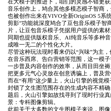
在大模子的推进下，咱们的灵感不错更获
音乐创作上，鸠合其他多模态模子智商，
也被创作出来在VIVO全新OriginOS 5
剪影”功能就深度鸠合了豆包音乐模子智
片，让豆包音乐模子凭据用户提供的素材
同期也提供版权音乐、AI纯音乐等多种
成唯一无二的个性化大片。
尽管这种玩法现时看来仍以“兴味”为主
在音乐西席、告白营销等范围，这一模子
一步普及内容创作的效率，从而目田坐褥
把更多元气心灵放在创意诱骗上，普及营
而在“有用”这少量上，火山引擎的视觉
封锁了文生图范围存在的生成内容不精确
题后，火山引擎如故找寻到了现时行业真
景：专科图像剪辑。
此前关于大多数的文生图模子来说，图像