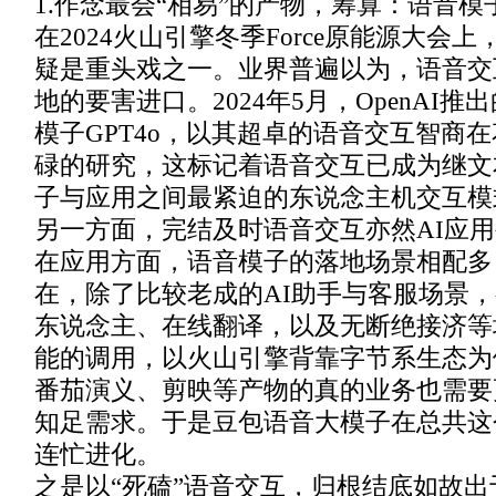
1.作念最会“相易”的产物，筹算：语音模子
在2024火山引擎冬季Force原能源大会
疑是重头戏之一。业界普遍以为，语音交
地的要害进口。2024年5月，OpenAI
模子GPT4o，以其超卓的语音交互智商
碌的研究，这标记着语音交互已成为继文
子与应用之间最紧迫的东说念主机交互模
另一方面，完结及时语音交互亦然AI应
在应用方面，语音模子的落地场景相配多
在，除了比较老成的AI助手与客服场景
东说念主、在线翻译，以及无断绝接济等
能的调用，以火山引擎背靠字节系生态为
番茄演义、剪映等产物的真的业务也需要
知足需求。于是豆包语音大模子在总共这个
连忙进化。
之是以“死磕”语音交互，归根结底如故出