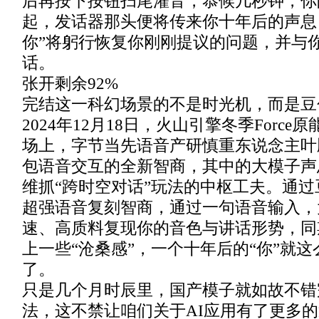
后再按下按钮扫尾灌音，恭候几秒钟，你
起，发话器那头便将传来你十年后的声息
你”将躬行恢复你刚刚提议的问题，并与
话。
张开剩余92%
完结这一科幻场景的不是时光机，而是豆
2024年12月18日，火山引擎冬季Force
场上，字节当先语音产研慎重东说念主叶
包语音交互的全新智商，其中的大模子声
维抓“跨时空对话”玩法的中枢工夫。通
超强语音复刻智商，通过一句语音输入，
速、高质料复现你的音色与讲话形势，同
上一些“沧桑感”，一个十年后的“你”就
了。
只是几个月时辰里，国产模子就如故不错
法，这不禁让咱们关于AI应用有了更多