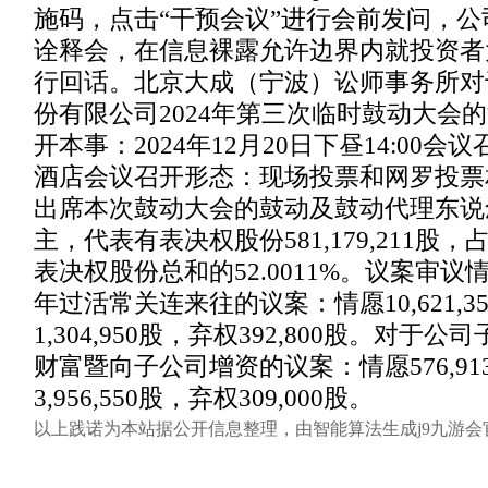
施码，点击“干预会议”进行会前发问，
诠释会，在信息裸露允许边界内就投资者
行回话。北京大成（宁波）讼师事务所对
份有限公司2024年第三次临时鼓动大会
开本事：2024年12月20日下昼14:00
酒店会议召开形态：现场投票和网罗投票
出席本次鼓动大会的鼓动及鼓动代理东说念
主，代表有表决权股份581,179,211股
表决权股份总和的52.0011%。议案审议情
年过活常关连来往的议案：情愿10,621,3
1,304,950股，弃权392,800股。对于
财富暨向子公司增资的议案：情愿576,913
3,956,550股，弃权309,000股。
以上践诺为本站据公开信息整理，由智能算法生成j9九游