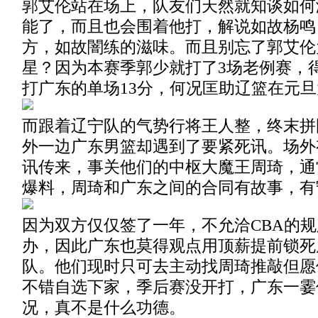
郭艾伦站在场上，队友们天然就知谈如何
能了，而且也会围着他打，解说如故杨鸣
方，如故闇练的滋味。而且别忘了郭艾伦
星？因为本赛季郭少就打了3场老例赛，
打广东的单场13分，何况匡助辽篮在元
而跟着辽宁队的气势行将王人整，终末拼
外一边广东男篮却遇到了要紧死讯。场外
讯传来，事关他们的中枢大魔王周琦，通
爆料，周琦和广东之间的合同有故事，有
因为双方仅仅签了一年，不允洽CBA的
办，因此广东也莫得观点用顶薪提前锁死
队。他们现时只可去主动找周琦推敲但愿
不错自选下家，季后赛没开打，广东一霎
况，真不是什么功德。