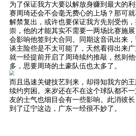
为了保证我方大要以解放身赚到最大的利
赛周琦还会不会毫无费心的上场？那可就
解禁复出，或许也要保证我方先别受伤，
崇，他的才能其实不需要一两场比赛施展
会影响他签到大合同。同期这音讯出来，
谈主险些是不太可能了，天然看得出来广
就一经提前开启了周琦续约推敲，然则他
多，思要周琦的土豪队伍也太多了。
而且迅速关键技艺到来，却得知我方的王
续约穷困。来岁还在不在这个球队都不一
友的士气也细目会有一些影响。此消彼长
到了辽宁这边，广东一经很不妙了。