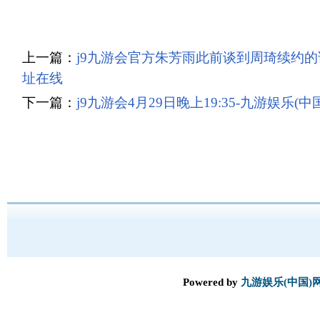
上一篇：
j9九游会官方朱芳雨此前谈到周琦续约的话
址在线
下一篇：
j9九游会4月29日晚上19:35-九游娱乐(
Powered by
九游娱乐(中国)