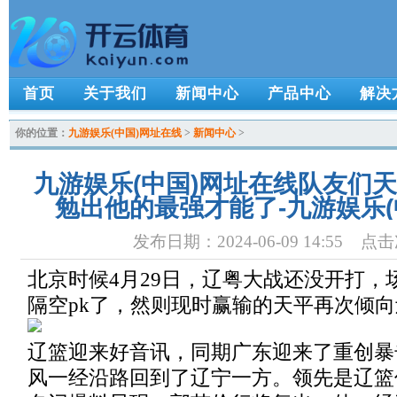
首页
关于我们
新闻中心
产品中心
解决
你的位置：
九游娱乐(中国)网址在线
>
新闻中心
>
九游娱乐(中国)网址在线队友们
勉出他的最强才能了-九游娱乐(
发布日期：2024-06-09 14:55 点
北京时候4月29日，辽粤大战还没开打，
隔空pk了，然则现时赢输的天平再次倾
辽篮迎来好音讯，同期广东迎来了重创暴
风一经沿路回到了辽宁一方。领先是辽篮