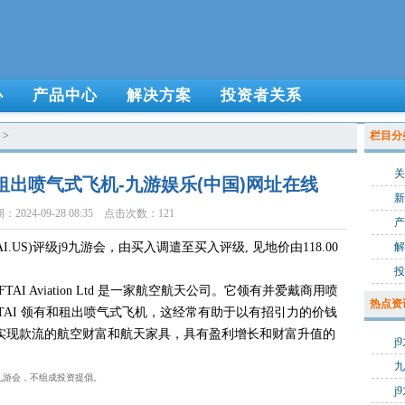
心
产品中心
解决方案
投资者关系
>
栏目分
关
有和租出喷气式飞机-九游娱乐(中国)网址在线
新
2024-09-28 08:35 点击次数：121
产
ion(FTAI.US)评级j9九游会，由买入调遣至买入评级, 见地价由118.00
解
投
简介：FTAI Aviation Ltd 是一家航空航天公司。它领有并爱戴商用喷
热点资
 FTAI 领有和租出喷气式飞机，这经常有助于以有招引力的价钱
实现款流的航空财富和航天家具，具有盈利增长和财富升值的
九游会，不组成投资提倡。