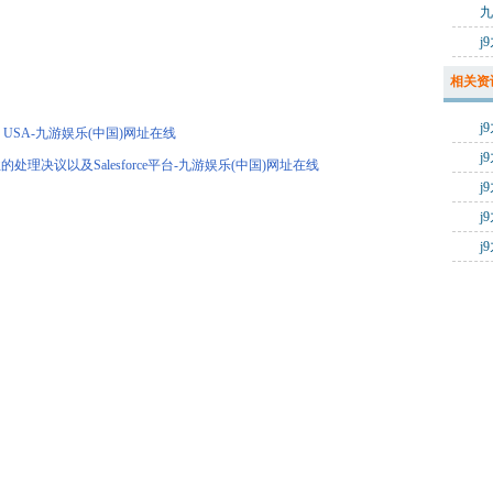
相关资
le USA-九游娱乐(中国)网址在线
理决议以及Salesforce平台-九游娱乐(中国)网址在线