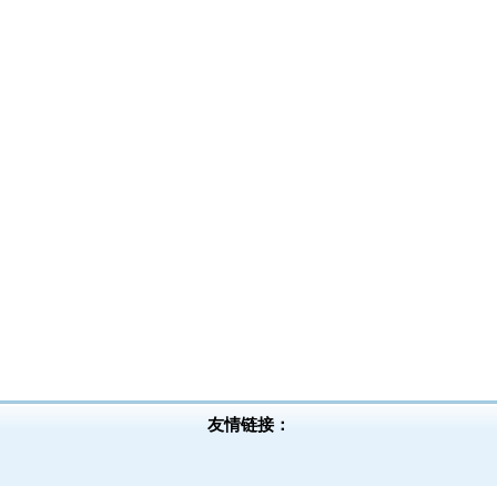
友情链接：