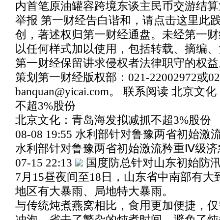
内首笔原油罐容跨境东谈主民币交游结算
举报 第一财经告白谐和，请点击这里此
创，著述权归第一财经通盘。未经第一财
以任何样式加以使用，包括转载、摘编、
第一财经保留讲求侵权者法律职守的权益
策划第一财经版权部：021-22002972或021-
banquan@yicai.com。 联系阅读 北
不超3%股份
北京文化：青岛海发拟减抓不超3%股份
08-08 19:55 水利部针对鲁豫两省初
水利部针对鲁豫两省初始激流矜重Ⅳ级济
07-15 22:13
国度防总针对山东初始防
7月15昼夜间至18日，山东省中南部有
地区有大暴雨、局地特大暴雨。
与传统炖煮燕窝相比，食用更加便捷，仅需
冲泡，省去了繁杂的炖煮时间，避免了炖