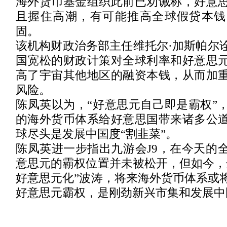
海外货币基金组织此前已劝诫称，好意
且握住高潮，有可能推高全球假贷本钱
固。
该机构财政治务部主任维托尔·加斯帕尔
国宽松的财政计策对全球利率和好意思
高了宇宙其他地区的融资本钱，从而加
风险。
陈凤英以为，“好意思元自己即是霸权”
的海外货币体系给好意思国带来诸多公
球尽头是发展中国度“割韭菜”。
陈凤英进一步指出九游会J9，在今天的
意思元的霸权位置并未被松开，但如今，
好意思元化”波涛，将来海外货币体系或
好意思元霸权，是刚劲新兴市集和发展中