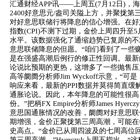
汇通财经APP讯——上周五(7月12日)
2400好意思元/盎司关隘上方，并聚拢
对好意思联储行将降息的信心增强。在好
指数(CPI)不测下过期，金价上周四升至5
水平。该数据强化了通缩趋势已复原的不
意思联储降息的但愿。“咱们看到了一些
是在强盛高潮后例行的修正性回调。最新
论说比预期的更热，这增多了一些抛售压力，”Ki
高等阛阓分析师Jim Wyckoff示意，“
响应来看，最新的PPI数据并莫得简直缓
通胀论说。因此，本年降息的可能性很高
份。”把柄FX Empire分析师James Hye
意思国通胀情况的改善，阛阓对好意思联
期增强，金价正聚拢第三周高潮，可能在
史高点。“金价已从周四波及的七周高位
第三周高潮，”Hyerczyk上周五指出，