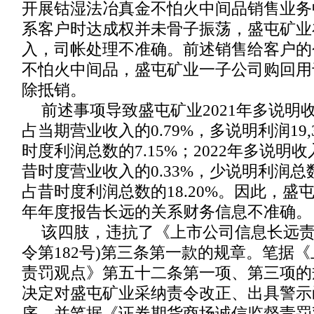
开展钴湿法冶真金不怕火中间品销售业务
系客户时达成权并未骨子振荡，盛屯矿业
入，司帐处理不准确。前述销售给客户的
不怕火中间品，盛屯矿业一子公司购回用
除抵销。
前述事项导致盛屯矿业2021年多说明收入3
占当期营业收入的0.79%，多说明利润19,3
时度利润总数的7.15%；2022年多说明收入8
昔时度营业收入的0.33%，少说明利润总数13
占昔时度利润总数的18.20%。因此，盛屯矿
年年度报告长远的关系财务信息不准确。
该四肢，违抗了《上市公司信息长远责
令第182号)第三条第一款的规章。笔据
责罚观点》第五十二条第一项、第三项的
决定对盛屯矿业采纳责令改正、出具警示
序，并笔据《证券期货商场诚信监督责罚