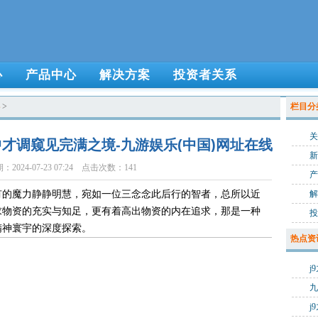
心
产品中心
解决方案
投资者关系
>
栏目分
关
中才调窥见完满之境-九游娱乐(中国)网址在线
新
2024-07-23 07:24 点击次数：141
产
有的魔力静静明慧，宛如一位三念念此后行的智者，总所以近
解
求物资的充实与知足，更有着高出物资的内在追求，那是一种
投
精神寰宇的深度探索。
热点资