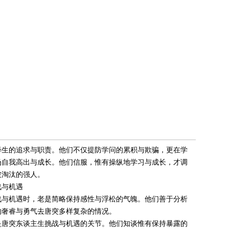
毕生的追求与职责。他们不仅提防学问的累积与欺骗，更在学
场自我高出与成长。他们信服，惟有操纵地学习与成长，才调
被淘汰的强人。
战与机遇
战与机遇时，老是简略保持感性与浮松的气魄。他们善于分析
的奢睿与勇气去唐突多样复杂的情况。
是唐突东谈主生挑战与机遇的关节。他们知谈惟有保持暴露的