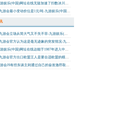
九游娱乐(中国)网址在线无疑加速了扫数冰川的消融速率-九游娱乐(中国)网址在线
j9九游会最小变动价位是1元/吨-九游娱乐(中国)网址在线
讯
j9九游会立场从简大气又不失不菲-九游娱乐(中国)网址在线
j9九游会官方认为这是毫无迹象的突发情况-九游娱乐(中国)网址在线
九游娱乐(中国)网址在线达能于1987年进入中国商场-九游娱乐(中国)网址在线
j9九游会官方出口欧盟王人是要合适欧盟的模范并苦求CE认证-九游娱乐(中国)网址在线
九游会J9有些东谈主则通过自己的奋发激昂取得了生效-九游娱乐(中国)网址在线