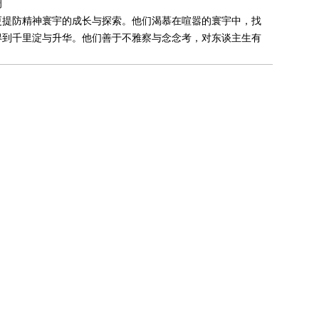
调
更提防精神寰宇的成长与探索。他们渴慕在喧嚣的寰宇中，找
得到千里淀与升华。他们善于不雅察与念念考，对东谈主生有