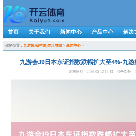
首页
关于我们
新闻中心
产品中心
解决
你的位置：
九游娱乐(中国)网址在线
>
新闻中心
>
九游会J9日本东证指数跌幅扩大至4%-九游
发布日期：2026-05-12 12:43 点击次数：