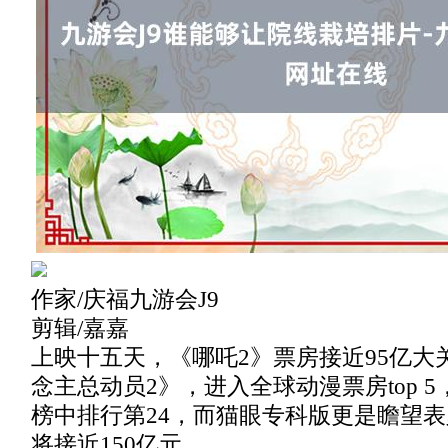
作家/庆福九游会J9
剪辑/嘉嘉
上映十五天，《哪吒2》票房接近95亿大
念主总动员2》，进入全球动漫票房top 
榜中排行第24，而猫眼专科版更是瞻望
将接近150亿元。