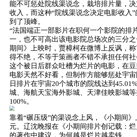
能不可惩处院线渠说念，栽培排片量，决
收入，而这种“院线渠说念决定电影收入”的
到了顶峰。
“法国端正一部影片在职何一个影院的排
一，也不可高出该电影院总场次的三分之一
期间》上映时，贾樟柯在微博上反讽，称
得不绝，不等于策画者不错不承担任何社
这个被日后群众吐槽为烂片的电影，在豆瓣
电影天然不好看，但制作方能够惩处宇宙
日排片在宇宙20个城市的院线达到45.0
城、海航天宝海外影城、天津佳映影城等
100%。
靠着“碾压级”的渠说念上风，《小期间
元。辽沈晚报在《小期间排片创记载：烂
的著作中建议，为何越是烂片越卖钱。