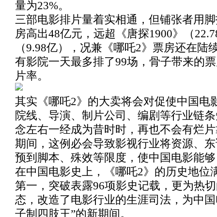
量为23%。
三部电影排片量着实相通，但铺张者用脚
房高出48亿元，远超《唐探1900》（22.
（9.98亿），况兼《哪吒2》票房还在
有影院一天最多排了99场，骨子带来的
片率。
其实《哪吒2》的大卖将会对促使中国电
院线、导演、制片公司、编剧等行业链条
念左右一经成为昔时时，再也不会有烂片
期间，这例必会导致影视行业将资源、东
预到脚本、殊效等限度，使中国电影能够
在中国电影史上，《哪吒2》的历史地位
第一，突破表露96项影史记载，更为热
态，改造了电影行业的生涯司法，为中国
子制四肢王”的新期间。