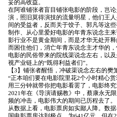
妥的高收益。
在阿谁铺张者盲目铺张电影的阶段，岂论
演，照旧莫得演技的流量明星，他们王人
间的受益者，反而关于饺子、郭凡等这些
制作、从心里爱好电影的年青东说念主来
影行业不是黄金期间，而是才华无处开释
而困住他们，消亡年青东说念主才华的，
电影的民俗带来的院线渠说念左右，以及
视产业链上的“既得利益者们”。
【3】铺张者醒悟，冲破渠说念左右的樊
“正本咱们要在电影院里花2个小时精心
用三分钟就带你把电影看罢了，电影终究
2021年在《导演请赐教》中，蔡康永无
频的冲击，电影伟大的期间已历程去了。
从数据上看，电影票房如实鄙人降。数据表
国电影票房达到极点，为641亿元，但在2