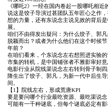
《哪吒2》一经在国内卷起一股哪吒相近
说这是饺子导演过甚团队五年匠心之作，
想的力量，还有东说念主说见效的背后是
展。
咱们不由得发出疑问：为什么饺子、郭凡
脱颖而出？或者为什么他们在这个时候节
年前？
在咱们看来，个东说念左右想照进实验的
市集的转机，是中国铺张者不雅影审好意
电影行业从院线渠说念左右转到骨子制四
降生出了饺子、郭凡，为新一代中后生导
间。
【1】院线左右，形成荒唐KPI
要是要问哪个行业最吃资源、最吃渠说念
可能有一千种谜底，但每个谜底必定有影