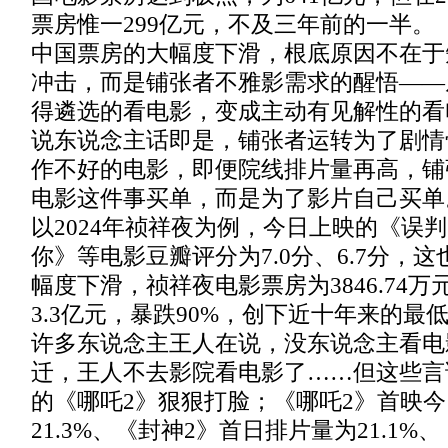
票房惟一299亿元，不及三年前的一半。
中国票房的大幅度下滑，根底原因不在于
冲击，而是铺张者不雅影需求的醒悟——
得遴选的看电影，变成主动有见解性的看
说东说念主话即是，铺张者运转为了剧情
作不好的电影，即便院线排片量再高，铺
电影这件事买单，而是为了影片自己买单
以2024年祯祥夜为例，今日上映的《误判
你》等电影豆瓣评分为7.0分、6.7分，
幅度下滑，祯祥夜电影票房为3846.74万元
3.3亿元，暴跌90%，创下近十年来的最
许多东说念主王人在说，没东说念主看电
迁，王人不去影院看电影了……但这些言论
的《哪吒2》狠狠打脸；《哪吒2》首映
21.3%、《封神2》首日排片量为21.1%、