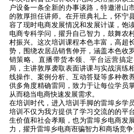
户设备一条全新的办事谈路，特邀潜山
的敦厚担任讲师。在开班典礼上，怀宁
容了现时电商发展情况和发展计谋，饱
电商专科学问，擢升自己智力，鼓舞农
村振兴。这次培训课程本色丰富，高超
势，围绕农居品销售伸开，涵盖本色收
销策略、直播带货本领、平台运营搞定
局，主讲敦厚袭取表面讲课与实战演练
线操作、案例分析、互动答疑等多种教
供多角度精确雷同，致力于让每位学员
从而稳当电商快速发展需求。
在培训时代，进入培训手脚的雷埠乡学
培训不仅为我方提供了学习交流的的平
生价值和社会孝顺，也为雷埠乡电商发
力，擢升雷埠乡电商诳骗智力和商场竞争