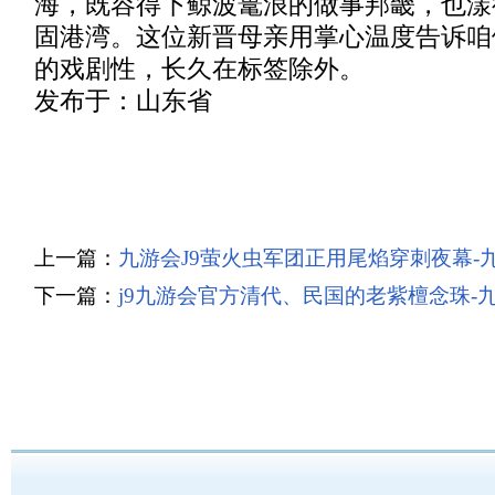
海，既容得下鲸波鼍浪的做事邦畿，也漾
固港湾。这位新晋母亲用掌心温度告诉咱
的戏剧性，长久在标签除外。
发布于：山东省
上一篇：
九游会J9萤火虫军团正用尾焰穿刺夜幕-
下一篇：
j9九游会官方清代、民国的老紫檀念珠-九