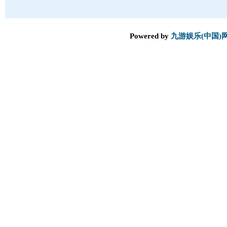
Powered by
九游娱乐(中国)