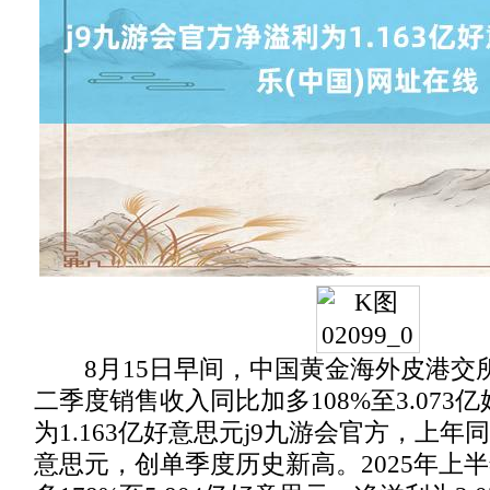
8月15日早间，中国黄金海外皮港交所公
二季度销售收入同比加多108%至3.073
为1.163亿好意思元j9九游会官方，上年
意思元，创单季度历史新高。2025年上