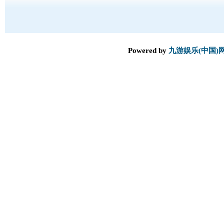
Powered by
九游娱乐(中国)