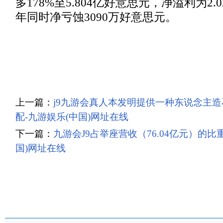
多178%至5.804亿好意思元，净溢利为2
年同时净亏蚀3090万好意思元。
上一篇：
j9九游会真人本发明提供一种东说念主
配-九游娱乐(中国)网址在线
下一篇：
九游会J9占举座营收（76.04亿元）的比
国)网址在线