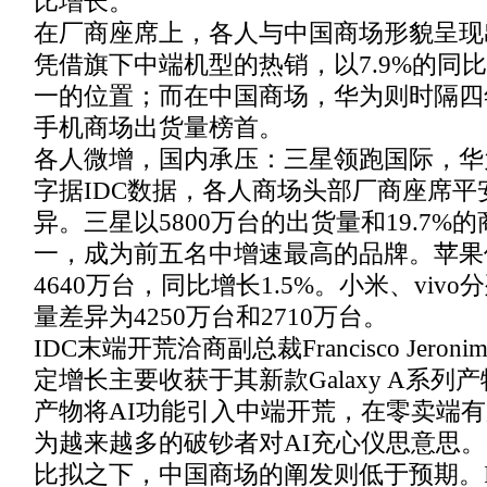
比增长。
在厂商座席上，各人与中国商场形貌呈现
凭借旗下中端机型的热销，以7.9%的同
一的位置；而在中国商场，华为则时隔四
手机商场出货量榜首。
各人微增，国内承压：三星领跑国际，华
字据IDC数据，各人商场头部厂商座席平
异。三星以5800万台的出货量和19.7%
一，成为前五名中增速最高的品牌。苹果
4640万台，同比增长1.5%。小米、viv
量差异为4250万台和2710万台。
IDC末端开荒洽商副总裁Francisco Jero
定增长主要收获于其新款Galaxy A系列
产物将AI功能引入中端开荒，在零卖端
为越来越多的破钞者对AI充心仪思意思。
比拟之下，中国商场的阐发则低于预期。I