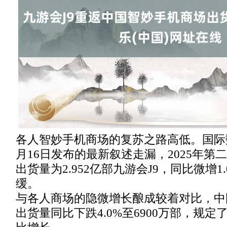
各人智妙手机商场的复苏之路高低。国际数
月16日发布的最新叙述走漏，2025年第
出货量为2.952亿部九游会J9，同比微增1
缓。
与各人商场的隐微增长酿成较着对比，中
出货量同比下跌4.0%至6900万部，规