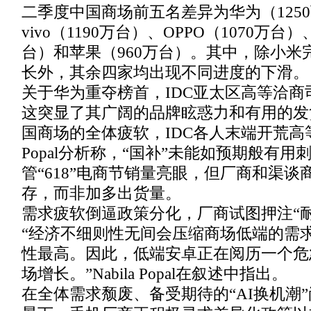
二季度中国商场前五名差异为华为（125
vivo（1190万台）、OPPO（1070万台）
台）和苹果（960万台）。其中，除小米完
长外，其余四家均出现不同进度的下滑。
关于华为重夺榜首，IDC亚太区高等洽商
这突显了其广阔的品牌眩惑力和有用的发
国商场的全体疲软，IDC各人末端开荒高等洽
Popal分析称，“国补”未能如预期般有用
管“618”电商节销量亮眼，但厂商和渠
存，而非加多出货量。
需求疲软倒逼政策分化，厂商试图押注“耐
“经济不细则性无间会压缩商场低端的需
性最高。因此，低端安卓正在阅历一个危
场增长。”Nabila Popal在叙述中指出。
在全体需求颓废、备受期待的“AI换机潮