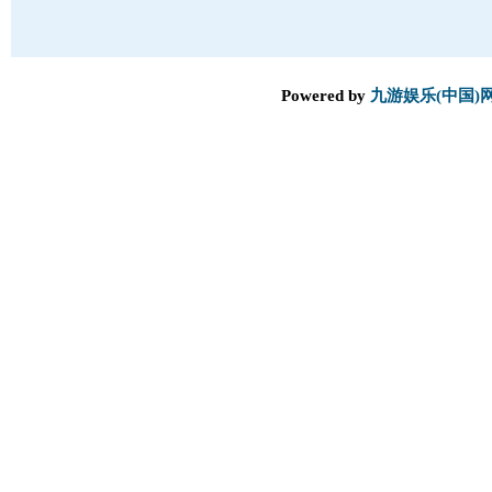
Powered by
九游娱乐(中国)