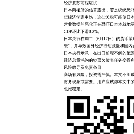
经济复苏前程堪忧
日本商榷所的估算露出，若是统统恐吓
些经济学家申饬，这些关税可能使日本
营业数据的恶化正在恐吓日本本就脆弱
GDP环比下滑0.2%。
日本央行在周二（6月17日）的货币
缓"，并导致国外经济行动减慢和国内
日本央行示意，在出口前程不解的配
经济总量鸿沟的钞票欠债表任务变得
风险教导及免责条目
商场有风险，投资需严慎。本文不组
财务现象或需要。用户应试虑本文中
包袱稳定。