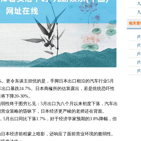
相关资
1%。更令东谈主担忧的是，手脚日本出口相沿的汽车行业5月
车出口暴跌24.7%。日本商榷所的估算露出，若是统统恐吓性
下降20-30%。
脆弱性终于图穷匕见：5月出口为八个月以来初度下落，汽车出
国营业策略的昏昧下，日本经济更严峻的老师还在背面。
5月出口同比下落1.7%，好于经济学家预期的3.8%降幅，但
为日本经济前程蒙上暗影，还响应了面前营业环境的脆弱性。