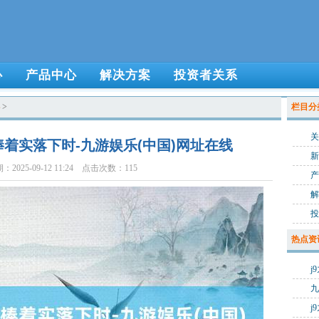
心
产品中心
解决方案
投资者关系
>
栏目分
关
棒着实落下时-九游娱乐(中国)网址在线
新
2025-09-12 11:24 点击次数：115
产
解
投
热点资