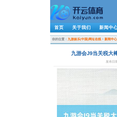
首页
关于我们
新闻中
你的位置：
九游娱乐(中国)网址在线
>
新闻中心
九游会J9当关税大
发布日期：