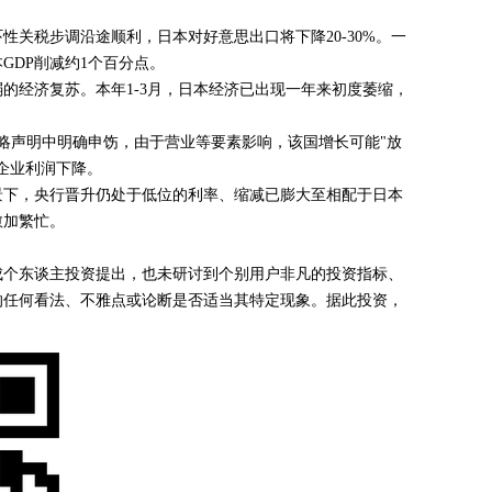
性关税步调沿途顺利，日本对好意思出口将下降20-30%。一
GDP削减约1个百分点。
的经济复苏。本年1-3月，日本经济已出现一年来初度萎缩，
策略声明中明确申饬，由于营业等要素影响，该国增长可能"放
企业利润下降。
景下，央行晋升仍处于低位的利率、缩减已膨大至相配于日本
愈加繁忙。
成个东谈主投资提出，也未研讨到个别用户非凡的投资指标、
的任何看法、不雅点或论断是否适当其特定现象。据此投资，