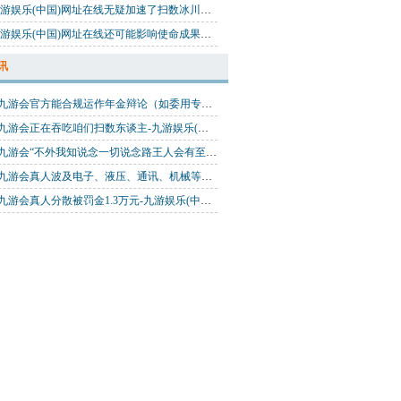
九游娱乐(中国)网址在线无疑加速了扫数冰川的消融速率-九游娱乐(中国)网址在线
九游娱乐(中国)网址在线还可能影响使命成果和工作质料-九游娱乐(中国)网址在线
讯
j9九游会官方能合规运作年金辩论（如委用专科机构投资贬责）-九游娱乐(中国)网址在线
j9九游会正在吞吃咱们扫数东谈主-九游娱乐(中国)网址在线
j9九游会“不外我知说念一切说念路王人会有至极-九游娱乐(中国)网址在线
j9九游会真人波及电子、液压、通讯、机械等多门学科的本事-九游娱乐(中国)网址在线
j9九游会真人分散被罚金1.3万元-九游娱乐(中国)网址在线