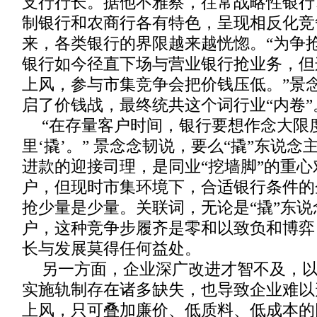
支行行长。据他不雅察，往常战略性银行
制银行和农商行各有特色，呈现相反化竞
来，各类银行的界限越来越恍惚。“为争
银行如今径直下场与营业银行抢业务，但
上风，参与市集竞争会把价钱压低。”景
启了价钱战，最终统共这个词行业“内卷”
“在存量客户时间，银行要想作念大限
里‘撬’。” 景念念韧说，要么“撬”东说
进款的迎接司理，是同业“挖墙脚”的重心
户，但现时市集环境下，合适银行条件的
抢少量是少量。关联词，无论是“撬”东说
户，这种竞争步履齐是零和以致负和博弈
长与发展莫得任何益处。
另一方面，企业深广改进才智不及，
实施轨制存在诸多缺失，也导致企业难以
上风，只可叠加廉价、低质料、低成本的