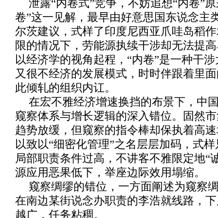
泄露“内卷式”竞争，不妨追想“内卷”
卷”这一见解，最早由好意思国东说念主
尔茨建议，式样了印度尼西亚爪哇岛稻作
限的情况下，劳能源执续干涉却无法提高
以经济学的视角起程，“内卷”是一种干
又很不经济的发展模式，时时伴跟着里面
此倾轧的组织内讧。
在宏不雅经济增速换挡的布景下，中
窥察体系与增长逻辑的深入错位。固然市
趋势放缓，但窥察的指令棒却保执着高速
以致以“细密化管理”之名层层加码，式
局部职责条件过高，不讲客不雅限定地“
源应用恶果低下，举座边际效用塌缩。
窥察绸缪的错位，一方面阐述为窥察
在南边某街说念办职责的李浩就线路，下
越广，任务粘稠。