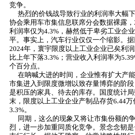
竞争。
热烈的价钱战导致行业的利润率大幅
协会乘用车市集信息联席分会数据裸露，2
利润率仅为4.3%，赫然低于卑劣工业企
平。事实上，汽车行业仅仅一个缩影。据
2024年，寰宇限度以上工业企业已矣利润
比上年下落3.3%；营业收入利润率为5.39
个百分点。
在呐喊大进的时间，企业惟有扩大产
市集进入到限度微增以致存量博弈的阶段
是积压的家具、待去的库存。国度统计局数
末，限度以上工业企业产制品存货6.44
3.3%。
同期，这么的现象又将让市集份额的
烈，进一步加重同质化竞争。景念念韧是