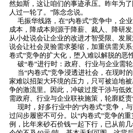
然如斯，这让咱们的事迹承压。昨年为了
人过一轮了。”陈念念说。
毛振华线路，在“内卷式”竞争中，企
成本，降成本则源于降薪、裁人、降研发
从小处说会让企业的改进才智受限、发展
说会让社会灵验需求萎缩，加重供需关系
卷式”竞争的扩大化，堕入难以解脱的恶
破“卷”进行时：政府、行业与企业需
当“内卷式”竞争浸透进社会，在现时
家难以招架大环境的压力，只可被迫地被
争的激流里。因此，冲破过度干涉与低效
需政府、行业与企业联袂施策，轮廓贬责
现时，好多行业中的“内卷式”竞争，
过问步履密不可分。以“内卷式”竞争的
例，比年来砂石价钱一起下行，已从前几年
今的不及40元/吨，基本无利可图，这背后