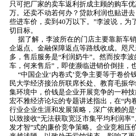
只可把厂家的卖车返利折成主顾的购车优
万。还卖不动若何办？贷款利润也贴进去
些进车价，卖到40万以下。”李波说，为
切目标。
据了解，李波所在的门店主要靠新车
企返点、金融保障返点等路线收成。咫尺
多，售后服务是“利润奶牛”。然而按李波
车，何来售后”，即使濒临进销价倒挂，
“中国企业‘内卷式’竞争主要等于卷价
民大学经济接洽所联席长处、教育毛振华
集环境中，价钱是企业开展竞争的一种技
宏不雅经济论坛的专题讲述指出，在“内
行业企业生涯和发展策略，深广依赖的是“
以致接收“无法获取宽泛市集平均利润率”
发才智”式的廉价竞争策略。企业竞相压