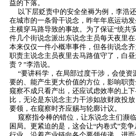
益的下落。
以下层贬责中的安全坐褥为例，李浩
在城市的一条骨干说念，昨年年底运动发
主横穿马路导致的事故。为了保证“统共
件几个街说念派出东说念主员每天夜里在
本来仅仅一件小概率事件，但各街说念齐
职责主说念主员夜里去马路值守了，白昼
责？”李浩说。
“要讲科学，在局部过度干涉，会使资
要的、能产生更大价值的方位，影响职责
窥察不成只看产出，还应试虑效率的上下
比，无论是东说念主力干涉如故财政投放
要领，在窥察时齐应赐与轮廓计议。
窥察指令棒的错位，让东说念主们濒临
困局。更紧迫的是，这会让“内卷式”竞
行业，沿着产业链向各个要领传递，进而