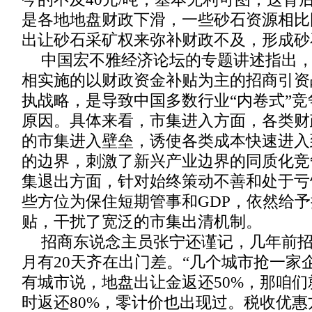
是各地地盘财政下滑，一些砂石资源相比
出让砂石采矿权来弥补财政不及，形成砂
中国宏不雅经济论坛的专题讲述指出
相实施的以财政资金补贴为主的招商引资
执战略，是导致中国多数行业“内卷式”
原因。具体来看，市集进入方面，各类财
的市集进入壁垒，诱使各类成本快速进入
的边界，刺激了新兴产业边界的同质化竞
集退出方面，针对始终策动不善和处于亏
些方位为保住短期管事和GDP，依然给
贴，干扰了宽泛的市集出清机制。
招商东说念主员张宁还谨记，几年前
月有20天齐在出门差。“几个城市抢一家
有城市说，地盘出让金返还50%，那咱们
时返还80%，零计价也出现过。税收优