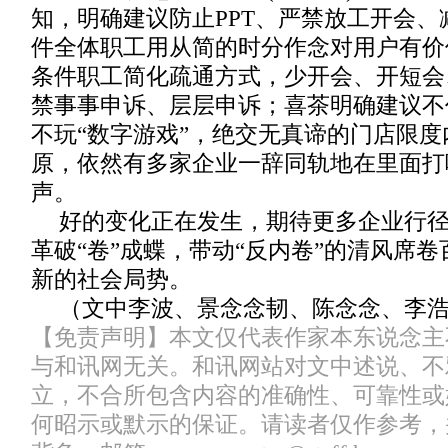
知，明确建议防止PPT、严禁放工开会、
件全体职工用从简的时分作念对用户有价
条件职工简化疏通方式，少开会、开短会
禁事事申诉、层层申诉；喜茶明确建议不
不玩“数字游戏”，绝交无真谛的门店限
原，依然有多家企业一辞同轨地在里面打
声。
好的变化正在发生，期待更多企业行
革破“卷”成蝶，带动“反内卷”的清风席
新的社会局势。
（文中李波、景念念韧、陈念念、李
【免责声明】本文仅代表作家本东说念主
与和讯网无关。和讯网站对文中述说、不
立，不合所包含内容的准确性、可靠性或
何昭示或默示的保证。请读者仅作参考，