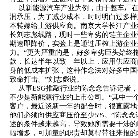
以新能源汽车产业为例，由于整车厂
润承压，为了减少成本，时时明白过多样
本转嫁给上游供应商。南京大学长江产业
长刘志彪线路，现时一些卑劣的链主企业
期速即降价，实验上是通过压榨上游企业
力。“更为严重的是，好多卑劣巨头始终
款，长达半年以致一年以上，应用供应商
身的低成本扩张，这种作念法对好多中国
致命打击。”刘志彪说。
从事ESG推敲行业的陈念念告诉记者
不少是新能源行业的上市公司。“其中一
客户，最近谈新一年的配合时，很直露地
他们必须向供应商压价至少5%。”陈念念
述的条件越来越高，导致她所需要干涉的
幅增多，可加量的职责却莫得带往来报的