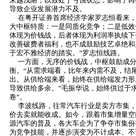
来越浅陋，以致处于亏蚀状态，影响了再
导致企业发展潜力不及。
在粤开证券首席经济学家罗志恒看来，
大中枢特质：一是同质化竞争；二是低效
体现为价钱战，后者体现为利润率执续下
改善破费者福利，也不成鼓励技艺卓绝和
于宏不雅经济的踏实。”罗志恒线路。
一方面，无序的价钱战，中枢鼓励成
衡。“从需求端看，比年来内需不及，结
出。从供给端来看，始终在供给端发力形
导致供给多余。”毛振华说，始终供过于
卷”。
李波线路，往常汽车行业是卖方市集
价去卖就能收成。如今，跟着市集增量空
源汽车的普及，各大车企为了争夺市集份
为竞争技能，并逐步演变为不计成本、不