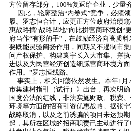
方位留存部分，100%复返给企业，少量
因此，轮廓整治“内卷式”竞争，必须
履。罗志恒合计，应更正方位政府治绩窥
惠战略搞“战略凹地”向比拼营商环境创“
府当作“有形的手”，在鼓励经济向高质
要既能灵验阐扬作用，同期又不遏制市集
问产权保护、构建寰宇长入大市集、撑执
进以及为民营经济创造细腻营商环境方面
作用。”罗志恒线路。
事实上，相关回荡依然发生。本年1月
市集建树指引（试行）》出台，再次明确
国度公法的红线，非法实施财政、税费、
环境等方面的招商引资优惠战略。据张宁
战略取消，以及之前诱骗的项目未达预期，
起，其所在区域的招商职责已主动进行了