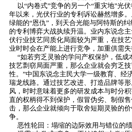
以“内卷式”竞争的另一个“重灾地”光伏
年以来，光伏行业的专利诉讼赫然增多。
绿能的“恩仇”，到天合光能与阿特斯的
的专利博弈大战执续升温。业内东说念主
伏行业技艺同质化局面较为严重，在技艺
业时时会在产能上进行竞争，加重供需失
“如若穷乏灵验的学问产权保护，低成
技艺剽窃局面严重，那么企业就会穷乏技
性。”中国东说念主民大学一级教育、经
瑞龙线路。通过技艺改进、打造品牌等形
风，时时意味着更多的研发成本与时分积
直的权柄得不到保护，假冒伪劣、制假售
击，那么企业就倾向于取舍短期灵验的价
争。
恶性轮回：塌缩的边际效用与错位的