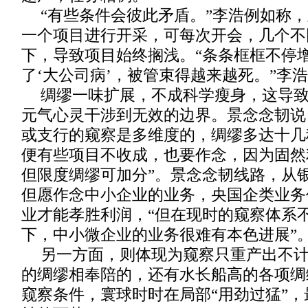
“有些条件会彼此矛盾。”李浩例如称
一个项目进行开采，可每次开会，几个不
下，导致项目始终搁浅。“条条框框不停
了‘大公司病’，被管束得越来越死。”李
绸缪一味扩展，不成科学瘦身，这导
元气心灵干涉到无效的边界。景念念韧说
或支行的窥察是多维度的，绸缪多达十几
便有些项目不收成，也要作念，因为固然
但限度绸缪可加分”。景念念韧线路，从
但愿作念中小企业的业务，央国企类业务
业才能孝胜利润，“但在现时的窥察体系
下，中小微企业的业务很难有本色进展”
另一方面，则体现为窥察只重产出不
的绸缪相奉陪的，还有水长船高的各项绸
窥察条件，寰球时时在局部“用劲过猛”