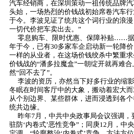
汽车经销商，在深圳策动一祖传统品牌汽车4
头始，一场热烈的价钱战初始席卷汽车行
于今。李波见证了统共这个词行业的浪漫
一切代价把车卖出去。”
零息购车、限时优惠、保障补贴……据不
年于今，已有30多家车企启动新一轮降
一样的从业者，在这场价钱绞杀中繁重求
价钱战的“潘多拉魔盒”一朝绽开就再难
然“回不去了”。
李波的资历，亦然当下好多行业的缩影
冬眠在时间客厅中的大象，搬动着宏大而
从个别边界、某些群体，进而浸透到各个
统共边缘。
昨年7月，中共中央政事局会议强调，
驻防‘内卷式’恶性竞争”；同庚12月，中
定调，“轮廓整治‘内卷式’竞争，方法方