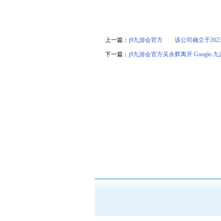
上一篇：
j9九游会官方 该公司确立于2023
下一篇：
j9九游会官方吴永辉离开 Google-