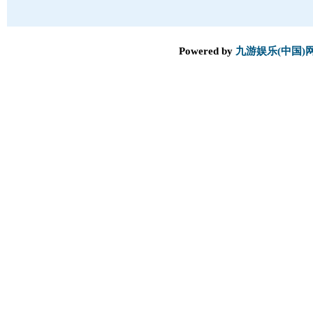
Powered by
九游娱乐(中国)