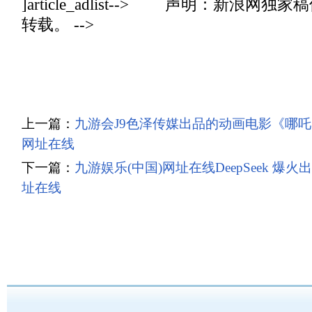
]article_adlist--> 声明：新浪网
转载。 -->
上一篇：
九游会J9色泽传媒出品的动画电影《哪吒
网址在线
下一篇：
九游娱乐(中国)网址在线DeepSeek 爆火
址在线