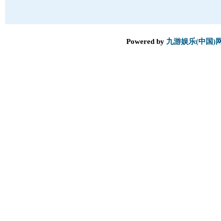
Powered by
九游娱乐(中国)