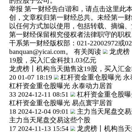
的控股子公司。
举报 第一财经告白谐和，请点击这里此
创，文章权归第一财经总共。未经第一财
以任何方式加以使用，包括转载、摘编、
第一财经保留根究侵权者法律职守的职权
干系第一财经版权部：021-22002972或021-
banquan@yicai.com。 有关阅读
龙虎榜
19股，买入汇金科技1.03亿元
龙虎榜丨机构当天抛售这19股，买入汇金科
20 01-07 18:19
杠杆资金重仓股曝光 永
杠杆资金重仓股曝光 永泰动力居首
33 2024-12-11 08:51
杠杆资金重仓股曝
杠杆资金重仓股曝光 易点寰宇居首
18 2024-12-04 09:01
主力当天尾盘交易
主力当天尾盘交易这些个股
17 2024-11-13 15:54
龙虎榜丨机构当天抛