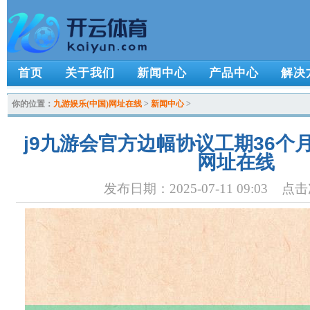
首页
关于我们
新闻中心
产品中心
解决
你的位置：
九游娱乐(中国)网址在线
>
新闻中心
>
j9九游会官方边幅协议工期36个月
网址在线
发布日期：2025-07-11 09:03 点