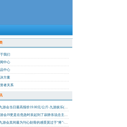
类
于我们
闻中心
品中心
决方案
资者关系
讯
j9九游会当日最高报价19.00元/公斤-九游娱乐(中国)网址在线
九游会J9更是在危急时辰起到了寂静东说念主心的作用-九游娱乐(中国)网址在线
j9九游会其间最为刊心刻骨的感受莫过于“疼”-九游娱乐(中国)网址在线