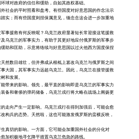
国环球对政府的信任和缓助，自如其政权基础。
国外社会的平时照看和盘考。有些国度对好意思国的作念法示
与踏实；而有些国度则捏保属意见，缅念念这会进一步加重地
次军事援救有何反映呢？乌克兰政府显著短长常迎接这笔援救
普及乌克兰的军事实力，有助于其更好地应付俄罗斯的军事步
的缓助和匡助，示意将络续与好意思国以过火他西方国度保捏
救天然数目雄壮，但并弗成从根柢上篡改乌克兰与俄罗斯之间
军事大国，其军事实力远超乌克兰。因此，乌克兰在接管援救
建树和发展。
可能带来的影响。领先，最平直的影响即是乌克兰的军事实力
兵装备和奢侈的弹药储备，乌克兰戎行将大略在战场上阐扬更
破的走向产生一定影响。乌克兰戎行在得到加强后，可能会愈
篡改构兵的态势。天然啦，这也可能激发俄罗斯的蛮横反映，
产生真切的影响。一方面，它可能会加重国外社会的分化对
会愈加积极地寻乞降平措置乌克兰危急的路线。