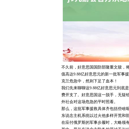
不久前，好意思国国防部隆重文牍，将
值高达9.88亿好意思元的新一批军
克兰危急中，然则下足了血本！
我们先来聊聊这9.88亿好意思元到
费开支了。好意思国这一脱手，无疑
外社会对这场危急的平时照看。
那么，这批军事援救具体齐包括些啥
东说念主机系统以过火他多样开荒和
在应付俄罗斯的军事步履时，大略领