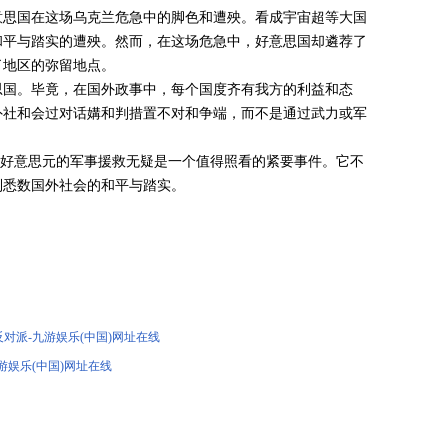
意思国在这场乌克兰危急中的脚色和遭殃。看成宇宙超等大国
和平与踏实的遭殃。然而，在这场危急中，好意思国却遴荐了
了地区的弥留地点。
思国。毕竟，在国外政事中，每个国度齐有我方的利益和态
外社和会过对话媾和判措置不对和争端，而不是通过武力或军
8亿好意思元的军事援救无疑是一个值得照看的紧要事件。它不
到悉数国外社会的和平与踏实。
对派-九游娱乐(中国)网址在线
游娱乐(中国)网址在线