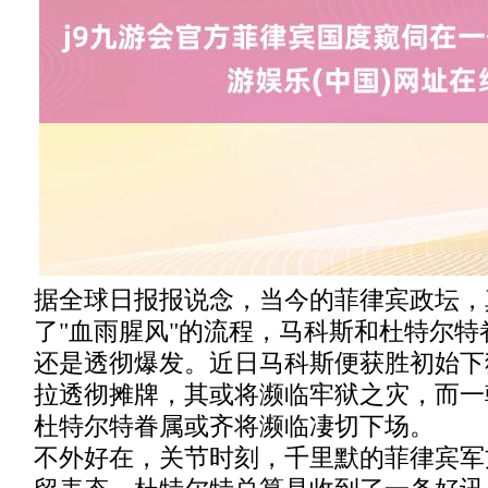
据全球日报报说念，当今的菲律宾政坛，
了"血雨腥风"的流程，马科斯和杜特尔
还是透彻爆发。近日马科斯便获胜初始下
拉透彻摊牌，其或将濒临牢狱之灾，而一
杜特尔特眷属或齐将濒临凄切下场。
不外好在，关节时刻，千里默的菲律宾军