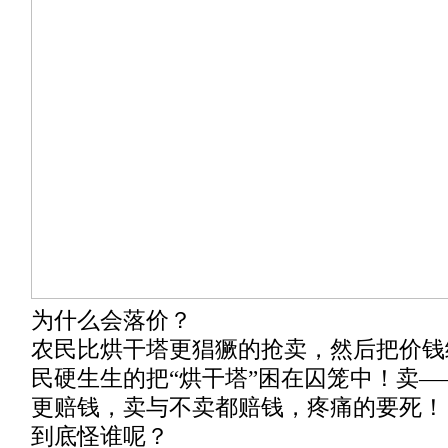
为什么会落价？
农民比烘干塔更猖獗的抢卖，然后把价钱
民硬生生的把“烘干塔”困在囚笼中！卖
更赔钱，卖与不卖都赔钱，疼痛的要死！
到底怪谁呢？