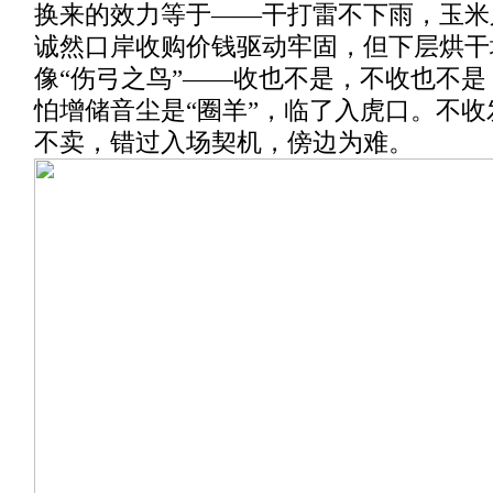
换来的效力等于——干打雷不下雨，玉米
诚然口岸收购价钱驱动牢固，但下层烘干
像“伤弓之鸟”——收也不是，不收也不
怕增储音尘是“圈羊”，临了入虎口。不
不卖，错过入场契机，傍边为难。