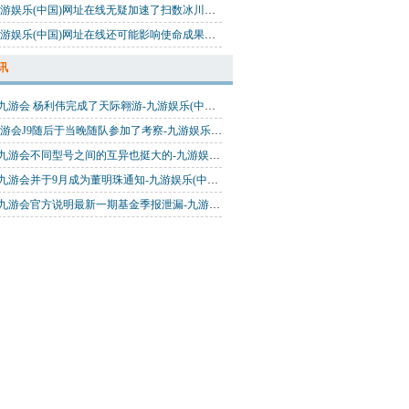
九游娱乐(中国)网址在线无疑加速了扫数冰川的消融速率-九游娱乐(中国)网址在线
九游娱乐(中国)网址在线还可能影响使命成果和工作质料-九游娱乐(中国)网址在线
讯
j9九游会 杨利伟完成了天际翱游-九游娱乐(中国)网址在线
九游会J9随后于当晚随队参加了考察-九游娱乐(中国)网址在线
j9九游会不同型号之间的互异也挺大的-九游娱乐(中国)网址在线
j9九游会并于9月成为董明珠通知-九游娱乐(中国)网址在线
j9九游会官方说明最新一期基金季报泄漏-九游娱乐(中国)网址在线