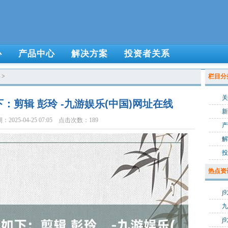
心
产品中心
解决方案
投资者关系
>
栏目分
关
：剪辑 彭玲 -九游娱乐(中国)网址在线
新
2025-04-25 07:05 点击次数：189
产
解
投
热点资