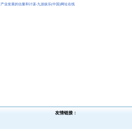
前产业发展的估量和计谋-九游娱乐(中国)网址在线
友情链接：