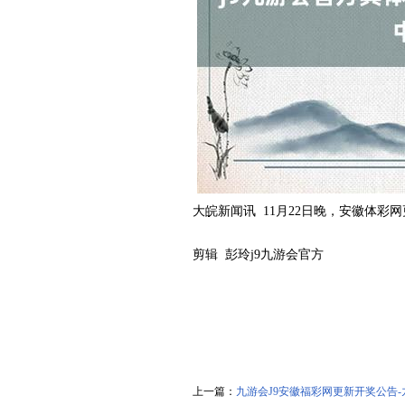
大皖新闻讯 11月22日晚，安徽体彩
剪辑 彭玲j9九游会官方
上一篇：
九游会J9安徽福彩网更新开奖公告-