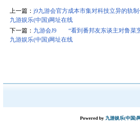
上一篇：
j9九游会官方成本市集对科技立异的轨制
九游娱乐(中国)网址在线
下一篇：
九游会J9 “看到番邦友东谈主对鲁菜
九游娱乐(中国)网址在线
Powered by
九游娱乐(中国)