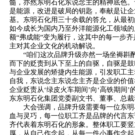
髓，亦然东明石化东说念主的精神底色。
是能源，改进是破局的钥匙，奉献是让企
基。东明石化用三十余载的答允，从最初
如今成长为国内乃至外洋能源化工领域的
额“弗成能”变为履行，这其中的每一步
主对其企业文化的机动解说。
“咱们这次品牌升级亦然一场坐褥斟酌
而下的贬责到从下至上的自驱，自驱是鼓
与企业发展的矫捷内生能源，引发职工主
自我，东说念主东说念主齐是企业的价值
企业贬责从‘绿皮火车期间’向‘高铁期间’
东东明石化集团党委副文书、董事、总裁
大会强调，品牌升级需要每一位东明
血与灵巧，每一位职工齐是品牌的代言东
齐代表着东明石化的形象。整体职工要竖
厚，从自己作念起，从每一件小事作念起