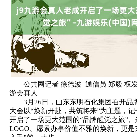
公共网记者 徐德波 通信员 郑毅 权发
游会真人
3月26日，山东东明石化集团召开品
大会以“焕新开赴，共筑将来”为主题，
开启了一场更大范围的“品牌醒觉之旅”
LOGO、愿景办事价值不雅的焕新，更是