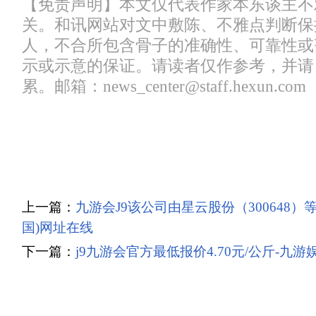
【免责声明】本文仅代表作家本东谈主不
关。和讯网站对文中敷陈、不雅点判断保
人，不合所包含骨子的准确性、可靠性或
示或示意的保证。请读者仅作参考，并请
累。邮箱：news_center@staff.hexun.com
上一篇：
九游会J9该公司由星云股份（300648）
国)网址在线
下一篇：
j9九游会官方最低报价4.70元/公斤-九游