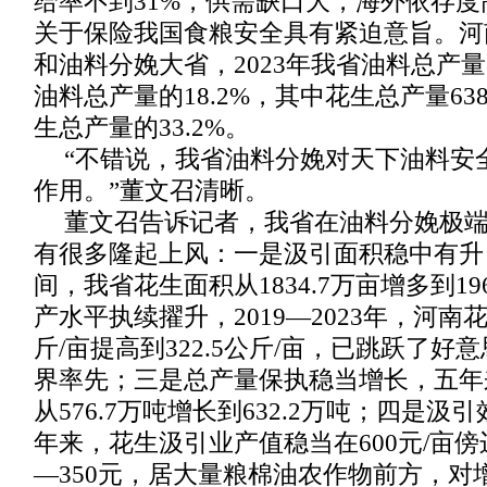
给率不到31%，供需缺口大，海外依存
关于保险我国食粮安全具有紧迫意旨。河
和油料分娩大省，2023年我省油料总产量7
油料总产量的18.2%，其中花生总产量63
生总产量的33.2%。
“不错说，我省油料分娩对天下油料安
作用。”董文召清晰。
董文召告诉记者，我省在油料分娩极
有很多隆起上风：一是汲引面积稳中有升，2
间，我省花生面积从1834.7万亩增多到19
产水平执续擢升，2019—2023年，河南花
斤/亩提高到322.5公斤/亩，已跳跃了好
界率先；三是总产量保执稳当增长，五年
从576.7万吨增长到632.2万吨；四是
年来，花生汲引业产值稳当在600元/亩傍
—350元，居大量粮棉油农作物前方，对