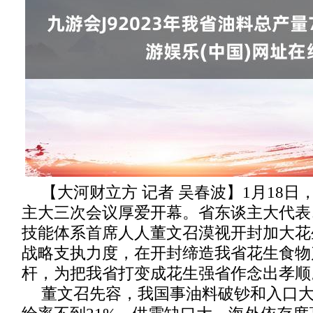
【大河财立方 记者 吴春波】1月18
主大三次会议厚爱开幕。省东谈主大代表
技能体系首席人人董文召漠视开封加大花
战略支执力度，在开封缔造我省花生食物
杆，为把我省打变成花生强省作念出孝顺
董文召先容，我国事油料破钞和入口