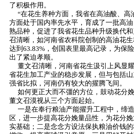
了积极作用。
“在花生养种方面，我省在高油酸、高
方面处于国内率先水平，育成了一批高油
熟品种，促进了我省花生品种升级换代和产
召清晰，如河南省农科院创制的高油花生
达到63.83%，创国表里最高记录，为保
出了紧迫孝顺。
董文召清晰，河南省花生汲引上风显
省花生加工产业的稳步发展，但与包括山
强省比拟，河南仍有较大的擢腾飞间。
如何更正大而不彊的方位，鼓动花分
董文召漠视从三个方面起始。
一是在奉行粮油产能擢升工程中，缔
区，进一步提高花分娩量品性，为花分娩
实基础；二是念念方设法保执粮油价钱的