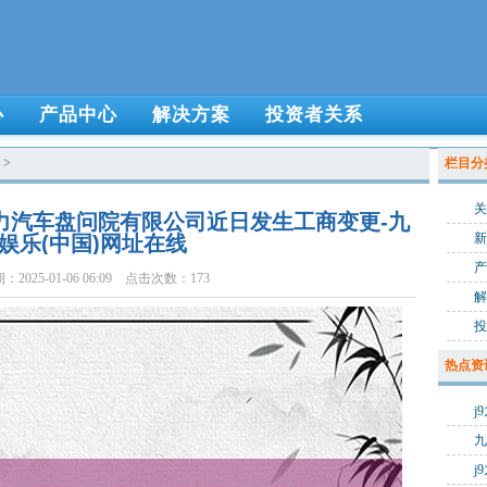
心
产品中心
解决方案
投资者关系
>
栏目分
关
力汽车盘问院有限公司近日发生工商变更-九
新
娱乐(中国)网址在线
产
2025-01-06 06:09 点击次数：173
解
投
热点资