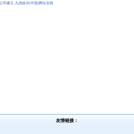
限公司建立-九游娱乐(中国)网址在线
友情链接：