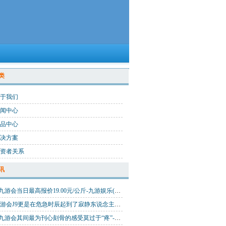
类
于我们
闻中心
品中心
决方案
资者关系
讯
j9九游会当日最高报价19.00元/公斤-九游娱乐(中国)网址在线
九游会J9更是在危急时辰起到了寂静东说念主心的作用-九游娱乐(中国)网址在线
j9九游会其间最为刊心刻骨的感受莫过于“疼”-九游娱乐(中国)网址在线