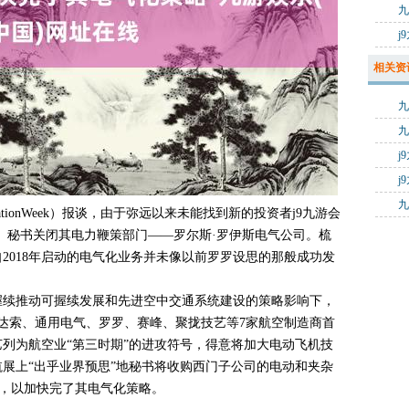
相关资
tionWeek）报谈，由于弥远以来未能找到新的投资者j9九游会
）秘书关闭其电力鞭策部门——罗尔斯·罗伊斯电气公司。梳
自2018年启动的电气化业务并未像以前罗罗设思的那般成功发
国握续推动可握续发展和先进空中交通系统建设的策略影响下，
、、达索、通用电气、罗罗、赛峰、聚拢技艺等7家航空制造商首
列为航空业“第三时期”的进攻符号，得意将加大电动飞机技
展上“出乎业界预思”地秘书将收购西门子公司的电动和夹杂
ft），以加快完了其电气化策略。