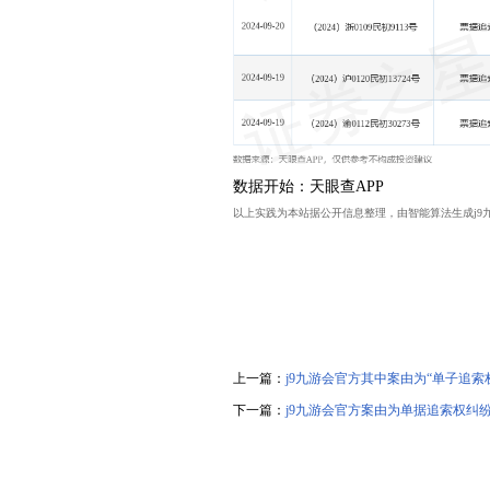
数据开始：天眼查APP
以上实践为本站据公开信息整理，由智能算法生成j9
上一篇：
j9九游会官方其中案由为“单子追索权
下一篇：
j9九游会官方案由为单据追索权纠纷