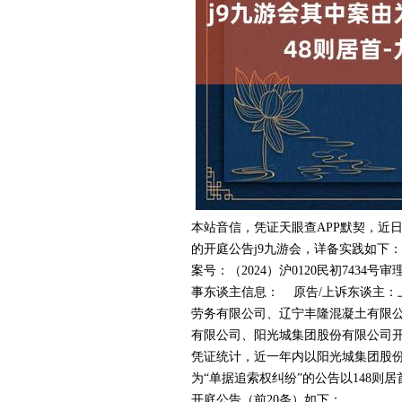
本站音信，凭证天眼查APP默契，近
的开庭公告j9九游会，详备实践如下：
案号：（2024）沪0120民初743
事东谈主信息： 原告/上诉东谈主：
劳务有限公司、辽宁丰隆混凝土有限
有限公司、阳光城集团股份有限公司开庭日
凭证统计，近一年内以阳光城集团股份
为“单据追索权纠纷”的公告以148则居
开庭公告（前20条）如下：