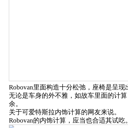
Robovan里面构造十分松弛，座椅是呈
无论是车身的外不雅，如故车里面的计算
余。
关于可爱特斯拉内饰计算的网友来说。
Robovan的内饰计算，应当也合适其试吃