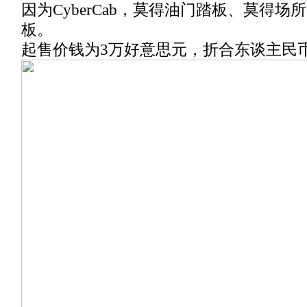
因为CyberCab，莫得油门踏板、莫得
板。
起售价钱为3万好意思元，折合东谈主民币