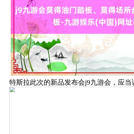
特斯拉此次的新品发布会j9九游会，应当