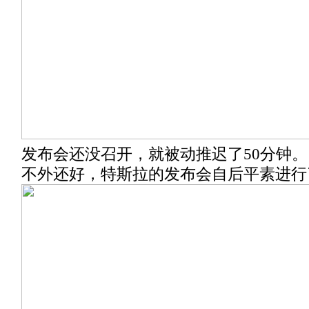
发布会还没召开，就被动推迟了50分钟。
不外还好，特斯拉的发布会自后平素进行