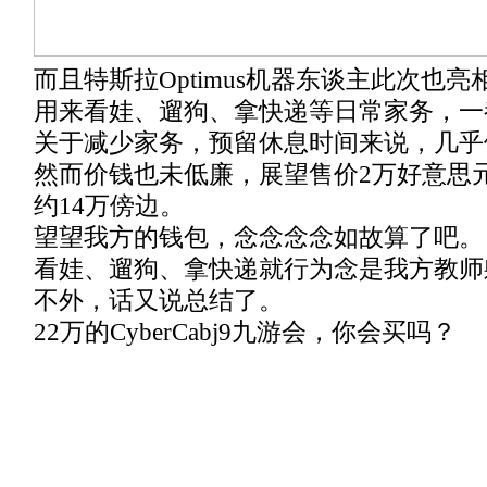
而且特斯拉Optimus机器东谈主此次也亮
用来看娃、遛狗、拿快递等日常家务，一
关于减少家务，预留休息时间来说，几乎
然而价钱也未低廉，展望售价2万好意思
约14万傍边。
望望我方的钱包，念念念念如故算了吧。
看娃、遛狗、拿快递就行为念是我方教师
不外，话又说总结了。
22万的CyberCabj9九游会，你会买吗？