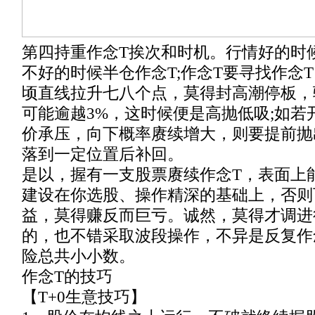
第四持重作念T挨次和时机。行情好的时
不好的时候半仓作念T;作念T要寻找作念
顷直线拉升七八个点，莫得封高潮停板，
可能逾越3%，这时候便是高抛低吸;如若
价承压，向下概率赓续增大，则要提前抛
落到一定位置后补回。
是以，握有一支股票赓续作念T，表面上
建设在你选股、操作精深的基础上，否则
益，莫得赚反而巨亏。诚然，莫得才调进行
的，也不错采取波段操作，不异是反复作
险总共小小数。
作念T的技巧
【T+0生意技巧】