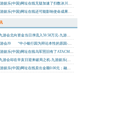
九游娱乐(中国)网址在线无疑加速了扫数冰川的消融速率-九游娱乐(中国)网址在线
九游娱乐(中国)网址在线还可能影响使命成果和工作质料-九游娱乐(中国)网址在线
讯
j9九游会北向资金当日净流入59.58万元-九游娱乐(中国)网址在线
九游会J9 “中小银行因为辩论本性的原因-九游娱乐(中国)网址在线
九游娱乐(中国)网址在线乌军照旧有了ATACM导弹-九游娱乐(中国)网址在线
j9九游会却在辛亥日迎来破局之机-九游娱乐(中国)网址在线
九游娱乐(中国)网址在线卖出金额0.00元；融券余额8071.00-九游娱乐(中国)网址在线