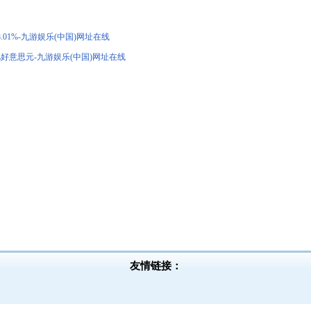
.01%-九游娱乐(中国)网址在线
6亿好意思元-九游娱乐(中国)网址在线
友情链接：