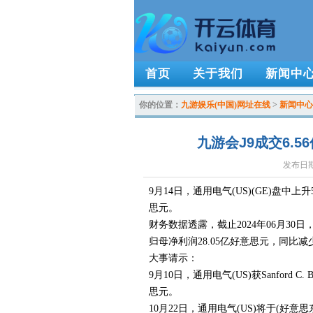
首页
关于我们
新闻中
你的位置：
九游娱乐(中国)网址在线
>
新闻中心
九游会J9成交6.
发布日期：
9月14日，通用电气(US)(GE)盘中上升5
思元。
财务数据透露，截止2024年06月30日，
归母净利润28.05亿好意思元，同比减少
大事请示：
9月10日，通用电气(US)获Sanford C. B
思元。
10月22日，通用电气(US)将于(好