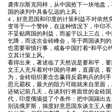
袭库尔斯克同样，从中国抢下一块地盘，
国的谈判中具备弘远的上风；
4，好意思国和印度的计策利益不对依然
变等于一个警钟，在这种情况下，中印不
不妥贴两国的利益，而鉴于以上三点，中
乞降，而这次金砖峰会，等于两国谈判的
也需要审慎行事，戒备中国打着“和平公
立其计策上风。
看得出来，著述临了天然说是要和平，要
文王人充斥着对中国的寻衅，直露说，看
为，金砖组织要念念赢得反霸构兵的到手
思元霸权，最大的阻力可能就来自里面，
还铭记前几天，在谈到行将面世的金砖国
代，印度俄顷提了个条件：把中国踢出去
别说俄罗斯，揣度好意思国东谈主王人傻