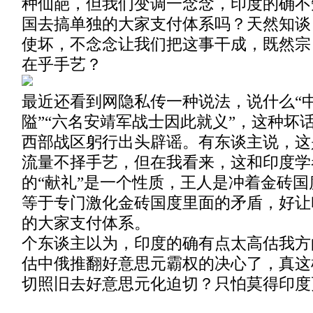
种仙葩，但我们变调一念念，印度的确不
国去搞单独的大家支付体系吗？天然知谈
使坏，不念念让我们把这事干成，既然宗
在乎手艺？
最近还看到网隐私传一种说法，说什么“
隘”“六名安靖军战士因此就义”，这种坏
西部战区躬行出头辟谣。有东谈主说，这
流量不择手艺，但在我看来，这和印度学
的“献礼”是一个性质，王人是冲着金砖
等于专门激化金砖国度里面的矛盾，好让
的大家支付体系。
个东谈主以为，印度的确有点太高估我方
估中俄推翻好意思元霸权的决心了，真这
切照旧去好意思元化迫切？只怕莫得印度