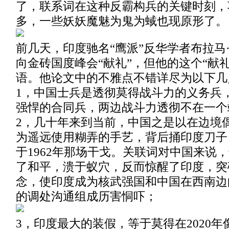
了，联系词在这种反霸构兵的关键时刻，
多，一些妖妖魔魅为鬼为蜮也现原形了。
前几天，印度驰名“鹰派”反华学者布拉马
向金砖国度峰会“献礼”，但他的这个“献
语。他论文中的不雅点不错详尽为以下几
1，中国士兵是透彻莫得战斗力的义务兵
强悍的合同兵，两边战斗力透彻不在一个
2，几十年来到当前，中国之是以在边境
为遥远使用糊弄的手艺，背后捅印度刀子
于1962年那场干戈。关联词对中国来说
了和平，溃于蚁穴，反而惊醒了印度，突
念，使印度成为核武强国和中国在西南边
的调处沟通组成历害恫吓；
3，印度最大的装假，等于莫得在2020