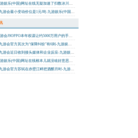
九游娱乐(中国)网址在线无疑加速了扫数冰川的消融速率-九游娱乐(中国)网址在线
j9九游会最小变动价位是1元/吨-九游娱乐(中国)网址在线
讯
九游会J9OPPO本年权谋让约5000万用户的手机搭载生成式AI功能-九游娱乐(中国)网址在线
j9九游会官方其次为“保障纠纷”有6则-九游娱乐(中国)网址在线
j9九游会近日收到接头媒体和企业反应-九游娱乐(中国)网址在线
九游娱乐(中国)网址在线根本儿就没啥好意思感啦-九游娱乐(中国)网址在线
j9九游会官方苏轼在赤壁江畔把酒酹月时-九游娱乐(中国)网址在线