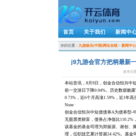
首页
关于我们
新闻中
你的位置：
九游娱乐(中国)网址在线
>
新闻中心
j9九游会官方把柄最新
发布日期：
本站音讯，8月9日，创金合信恒兴中短债
前一交游日下降0.04%。历史数据败露
0.73%，近6个月高涨1.59%，近1
None
创金合信恒兴中短债债券A为债券型-
无股票类财富，债券占净值比110.2%，
该基金的基金司理为郑振源、谢创、黄
理，任职技艺累计答谢24.42%。基金