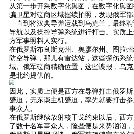
从第一步开采数字化舆图，在数字化舆图
骗卫星对磋商区域握续拍照，发现俄军部
一直到将汉典导弹运载到乌克兰，最终聘
导航以及操控导弹系统进行打击。实质上
方军事照料人实行。
在俄罗斯布良斯克州、奥廖尔州、图拉州
防空导弹，那儿有雷达站，这些探伤系统
域。俄军磋商精确位置，这些谍报，乌克
是北约提供的。
因此，实质上便是西方在导弹打击俄罗斯
蹙迫，无东谈主机蹙迫，率先就要打击参
事众人。
在俄罗斯继续放射核干戈约束以后，西方
了数十名军事众人，险些便是来势汹汹，