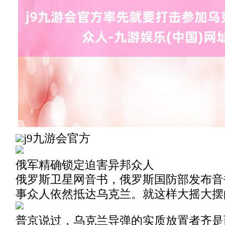
j9九游会官方
俄军精确锁定迫害异邦众人
俄罗斯卫星网音书，俄罗斯国防部发布音
事众人依然抵达乌克兰。就这样大摇大摆
普京说过，乌克兰导弹的实质放置者齐是