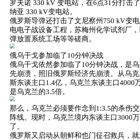
罗夫诺 330 kV 变电站，在6点31分打
纳亚 330 kV变电站。
俄罗斯导弹还打击了文尼察州750 kV变
电电子战设备工程，苏梅州化学试剂厂，
弹放置系统工场等等磋商。
俄乌干戈参加临了10分钟决战
俄乌干戈依然参加临了10分钟决战，是
先崩溃，照旧俄罗斯经济先崩溃。从乌克
斯东谈主口1.4亿，乌克兰东谈主口400
是乌克兰的3.5倍。
那么，乌克兰必须要作念到1:3.5的杀伤
阵线。现时，乌克兰境内东谈主口3000
了。
俄罗斯又启动从朝鲜和也门征召救兵，就