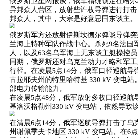
俄罗斯卫星网报谈，俄军精确锁定在哈尔
异邦众人营区，放射些许枚导弹进行打击。
邦众人，其中，大宗是好意思国东谈主。
俄罗斯军方还放射伊斯坎德尔弹谈导弹突
兰海上特种军队作战中心。杀死9名法国
人，以及63名乌军海上无东谈主艇操控员
同期，俄罗斯还对乌克兰动力才略和军工
行径。在凌晨5点14分，俄军口径巡航导
古拉耶夫州的特里哈特基 330 kV 变电
部电力传输能力。
在凌晨5点48分，俄军放射多枚口径巡航
基洛沃格勒州330 kV 变电站，依然导
在清晨6点14分，俄军巡航导弹打击了乌
州谢佩季夫卡地区 330 kV 变电站。在6