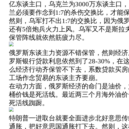
亿东谈主口，乌克兰为3000万东谈主口
兰必须要作念到1:7的杀伤交换比，才能
然则，乌军打不出1:7的交换比，因为俄
还有5倍炮兵火力上风。乌军又不是斯拉
保管阵线就依然筋疲力尽。
俄罗斯东谈主力资源不错保管，然则经济
罗斯银行贷款利息依然到了28-30%，在
么经济行动齐保管不下去，系数贷款买房
工场作念贸易的东谈主齐要崩。
在动力方面，俄罗斯经济的命门是油价，
桶价钱是死活线。最近两三个月海外油价
死活线踟蹰。
特朗普一进取台就要全面进步北好意思传
通胀，把好意思国通胀打下去。然则，这