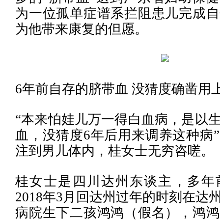
为一位孤单症谱系拦阻患儿完成自
为他带来康复的但愿。
6年前自存的脐带血 没猜度确凿用
“本来怕娃儿万一得白血病，是以
血，没猜度6年后用来调养这种病
注到男儿体内，桂女士无穷咨嗟。
桂女士是四川达州东谈主，多年
2018年3月回达州过年的时刻在达
病院生下二孩鸿鸿（假名），鸿鸿