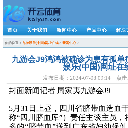
首页
关于我们
新闻中心
产品中心
解决
你的位置：
九游娱乐(中国)网址在线
>
新闻中心
>
九游会J9鸿鸿被确诊为患有孤单
娱乐(中国)网址在
发布日期：2024-07-08 09:14 点
封面新闻记者 周家夷九游会J9
5月31日上昼，四川省脐带血造血
称“四川脐血库”）责任主谈主员，
多的“脐带血”送到广东省妇幼保