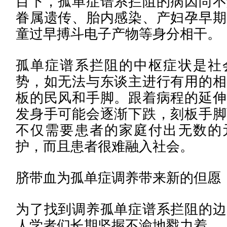
目下，孤单症谱系拦阻的病因尚不
眷属遗传、胎内感染、产妇孕早期
童过早搏斗电子产物等身分相干。
孤单症谱系拦阻的中枢症状是社
势，如无法与东谈主进行有用的相
板的民风和手脚。跟着病程的延伸
发身手可能会逐渐下跌，刻板手脚
不仅需要患者的家庭付出无数的
护，而且患者很难融入社会。
脐带血为孤单症调养带来新的但愿
为了找到调养孤单症谱系拦阻的边
人学者们长期坚握不渝地戮力着。