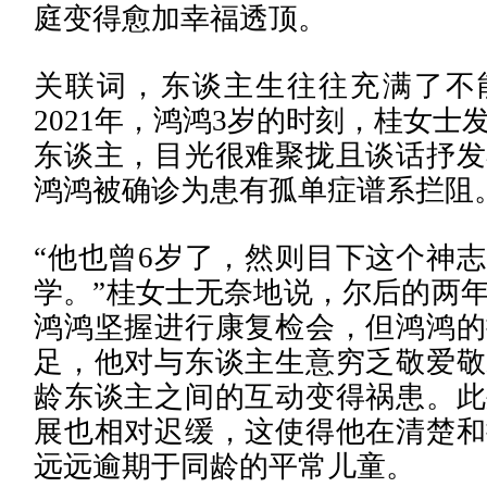
庭变得愈加幸福透顶。
关联词，东谈主生往往充满了不
2021年，鸿鸿3岁的时刻，桂女士
东谈主，目光很难聚拢且谈话抒发
鸿鸿被确诊为患有孤单症谱系拦阻
“他也曾6岁了，然则目下这个神
学。”桂女士无奈地说，尔后的两
鸿鸿坚握进行康复检会，但鸿鸿的
足，他对与东谈主生意穷乏敬爱敬
龄东谈主之间的互动变得祸患。此
展也相对迟缓，这使得他在清楚和
远远逾期于同龄的平常儿童。