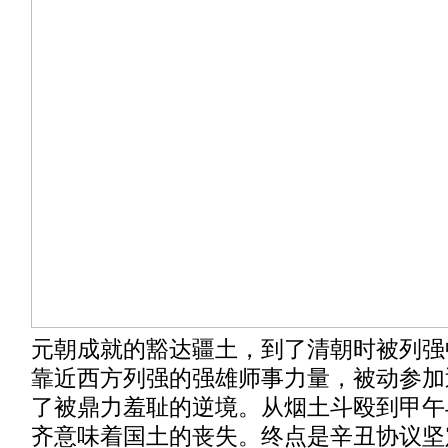
元朝成就的豁达疆土，到了清朝时被列强
靠近西方列强的强雄师事力量，被动参加
了被鼎力羞耻的逆境。从烟土斗殴到甲午
齐意味着国土的丧失。终点是辛丑协议坚