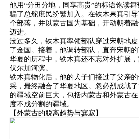
他用“分田分地，同享高贵”的标语饱读
骗了总舵庶民纷繁加入。在铁木果真引导
个部落，并以蒙古国为基础，开动朝着融
迈进。
没过多久，铁木真率领部队穿过宋朝地皮
了金国。接着，他调转部队，直奔宋朝的
华夏的历程中，铁木真还不忘对外扩展，
伏尔加河滨。
铁木真物化后，他的犬子们接过了父亲的
采，最终融合了华夏地区。忽必烈成就了
的疆域空前巨大，包括内蒙古和外蒙古在
度不成分割的疆域。
【外蒙古的脱离趋势与寥寂】