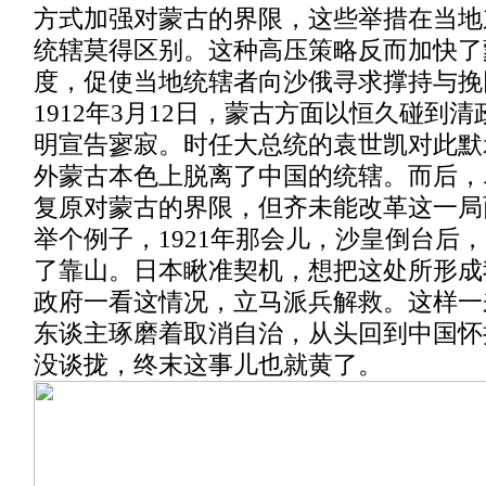
方式加强对蒙古的界限，这些举措在当地
统辖莫得区别。这种高压策略反而加快了
度，促使当地统辖者向沙俄寻求撑持与挽
1912年3月12日，蒙古方面以恒久碰到
明宣告寥寂。时任大总统的袁世凯对此默
外蒙古本色上脱离了中国的统辖。而后，
复原对蒙古的界限，但齐未能改革这一局
举个例子，1921年那会儿，沙皇倒台后
了靠山。日本瞅准契机，想把这处所形成
政府一看这情况，立马派兵解救。这样一
东谈主琢磨着取消自治，从头回到中国怀
没谈拢，终末这事儿也就黄了。